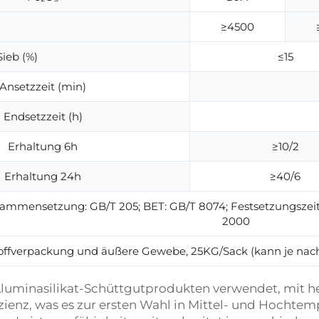
≥4500
ieb (%)
≤15
Ansetzzeit (min)
Endsetzzeit (h)
Erhaltung 6h
≥10/2
Erhaltung 24h
≥40/6
mmensetzung: GB/T 205; BET: GB/T 8074; Festsetzungszeit:
2000
toffverpackung und äußere Gewebe, 25KG/Sack (kann je na
luminasilikat-Schüttgutprodukten verwendet, mit h
izienz, was es zur ersten Wahl in Mittel- und Hoch