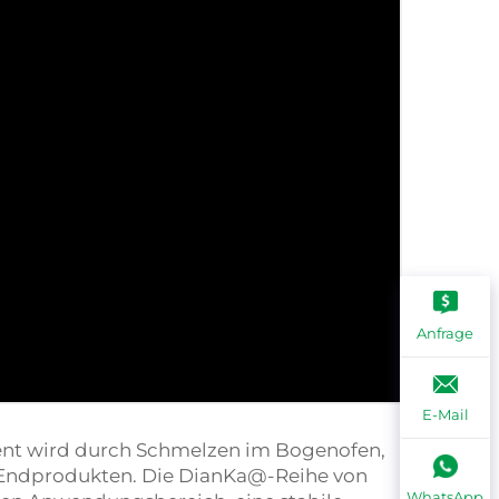
Anfrage
E-Mail
ment wird durch Schmelzen im Bogenofen,
 Endprodukten. Die DianKa@-Reihe von
WhatsApp