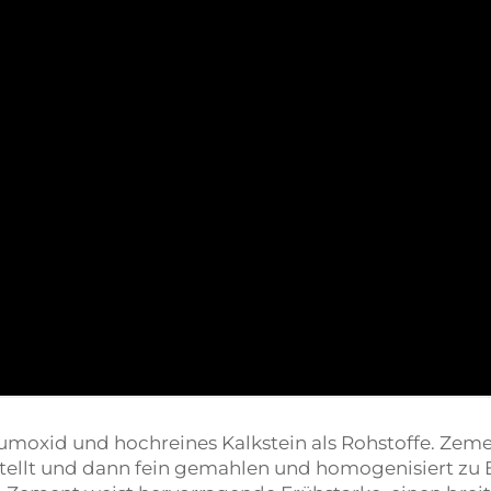
umoxid und hochreines Kalkstein als Rohstoffe. Ze
tellt und dann fein gemahlen und homogenisiert zu