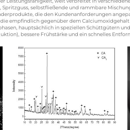
r Leistungsfähigkeit, weit verbreitet in verschiede
e, Spritzguss, selbstfließende und rammbare Mischun
nderprodukte, die den Kundenanforderungen angepa
, die empfindlich gegenüber dem Calciumoxidgehalt 
asen, hauptsächlich in speziellen Schüttgütern und
ion), bessere Frühstärke und ein schnelles Entform