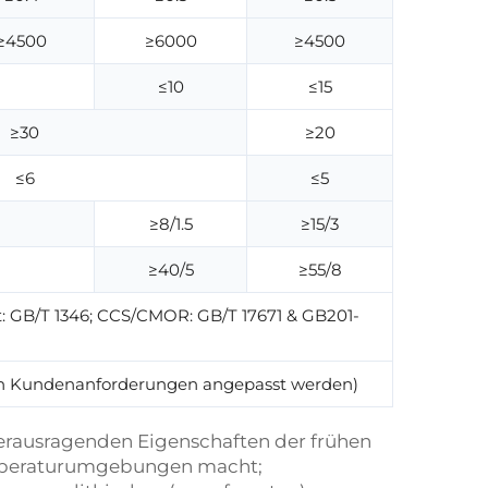
≥4500
≥6000
≥4500
≤10
≤15
≥30
≥20
≤6
≤5
≥8/1.5
≥15/3
≥40/5
≥55/8
 GB/T 1346; CCS/CMOR: GB/T 17671 & GB201-
ch Kundenanforderungen angepasst werden)
erausragenden Eigenschaften der frühen
temperaturumgebungen macht;