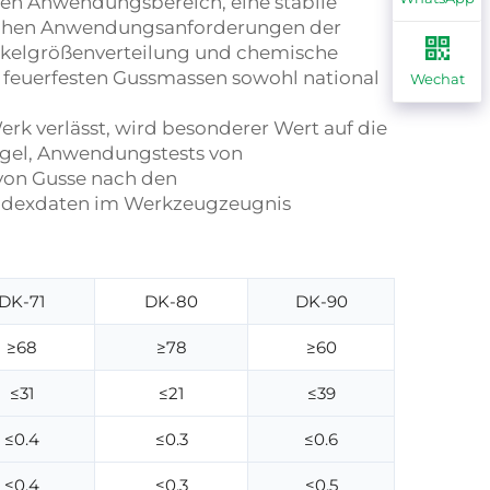
en Anwendungsbereich, eine stabile
ischen Anwendungsanforderungen der
artikelgrößenverteilung und chemische
 feuerfesten Gussmassen sowohl national
Wechat
 verlässt, wird besonderer Wert auf die
cagel, Anwendungstests von
von Gusse nach den
Indexdaten im Werkzeugzeugnis
DK-71
DK-80
DK-90
≥68
≥78
≥60
≤31
≤21
≤39
≤0.4
≤0.3
≤0.6
≤0.4
≤0.3
≤0.5