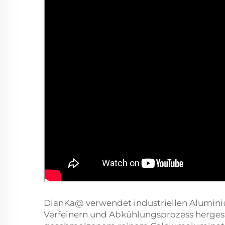
DianKa@ verwendet industriellen Alumini
Verfeinern und Abkühlungsprozess herges