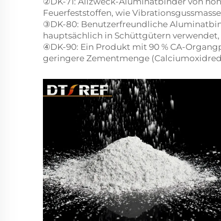
②DK-71: Allzweck-Aluminatbinder von hohe
Feuerfeststoffen, wie Vibrationsgussmass
③DK-80: Benutzerfreundliche Aluminatbi
hauptsächlich in Schüttgütern verwendet
④DK-90: Ein Produkt mit 90 % CA-Organgph
geringere Zementmenge (Calciumoxidredukt