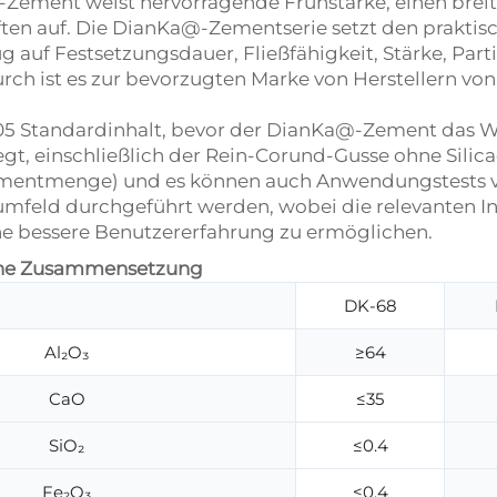
ment weist hervorragende Frühstarke, einen breit
ften auf. Die DianKa@-Zementserie setzt den prakt
zug auf Festsetzungsdauer, Fließfähigkeit, Stärke, P
h ist es zur bevorzugten Marke von Herstellern von
 Standardinhalt, bevor der DianKa@-Zement das Werk
egt, einschließlich der Rein-Corund-Gusse ohne Sili
ementmenge) und es können auch Anwendungstests 
feld durchgeführt werden, wobei die relevanten 
e bessere Benutzererfahrung zu ermöglichen.
sche Zusammensetzung
DK-68
Al₂O₃
≥64
CaO
≤35
SiO₂
≤0.4
Fe₂O₃
≤0.4