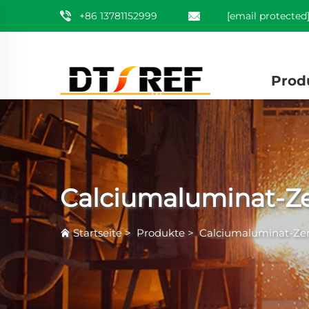
+86 13781152999
[email protected
Prod
Calciumaluminat-
Startseite
>
Produkte
>
Calciumaluminat-Z