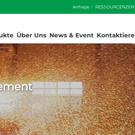
]
Anfrage
RESSOURCENZEN
ukte
Über Uns
News & Event
Kontaktiere
Zement
ement