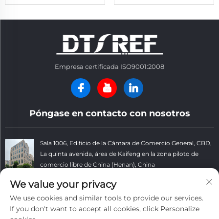
Empresa certificada ISO9001:2008
Póngase en contacto con nosotros
Sala 1006, Edificio de la Cámara de Comercio General, CBD,
La quinta avenida, área de Kaifeng en la zona piloto de
comercio libre de China (Henan), China
+86 13781152999
We value your privacy
We use cookies and similar tools to provide our services.
[email protected]
If you don't want to accept all cookies, click Personalize