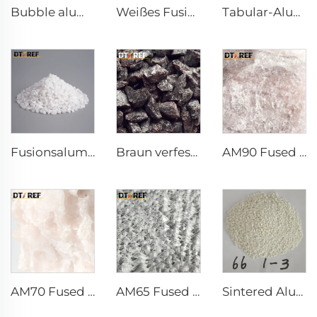
Bubble alumina
Weißes Fusionsaluminiumoxid
Tabular-Alumina
Fusionsalumina-Pulver
Braun verfestigtes Alumina
AM90 Fused Alumina Magnesia Spinel
AM70 Fused Alumina Magnesia Spinel
AM65 Fused Alumina Magnesia Spinel
Sintered Alumina Magnesia Spinel mit guter Kornentwicklung