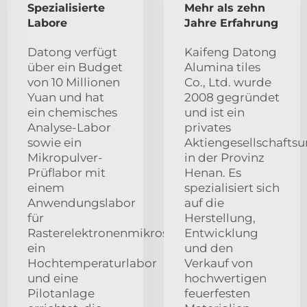
Spezialisierte
Mehr als zehn
Labore
Jahre Erfahrung
Datong verfügt
Kaifeng Datong
über ein Budget
Alumina tiles
von 10 Millionen
Co., Ltd. wurde
Yuan und hat
2008 gegründet
ein chemisches
und ist ein
Analyse-Labor
privates
sowie ein
Aktiengesellschafts
Mikropulver-
in der Provinz
Prüflabor mit
Henan. Es
einem
spezialisiert sich
Anwendungslabor
auf die
für
Herstellung,
Rasterelektronenmikroskope,
Entwicklung
ein
und den
Hochtemperaturlabor
Verkauf von
und eine
hochwertigen
Pilotanlage
feuerfesten