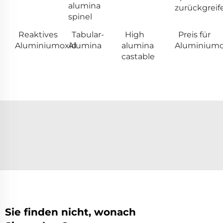
alumina
zurückgreif
spinel
Reaktives
Tabular-
High
Preis für
Aluminiumoxid
Alumina
alumina
Aluminiumo
castable
Sie finden nicht, wonach