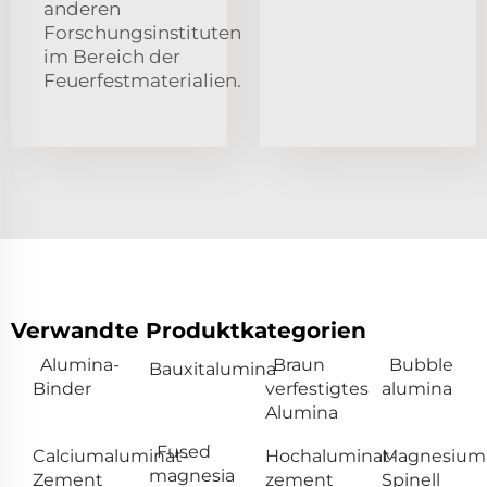
anderen
Forschungsinstituten
im Bereich der
Feuerfestmaterialien.
Verwandte Produktkategorien
Alumina-
Braun
Bubble
Bauxitalumina
Binder
verfestigtes
alumina
Alumina
Fused
Calciumaluminat-
Hochaluminat-
Magnesiuma
magnesia
Zement
zement
Spinell