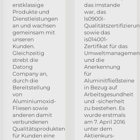
erstklassige
das imstande
Produkte und
war, das
Dienstleistungen
ls0900l-
an und wachsen
Qualitätszertifizier
gemeinsam mit
sowie das
unseren
is014001-
Kunden.
Zertifikat für das
Gleichzeitig
Umweltmanagement
strebt die
und die
Datong
Anerkennung
Company an,
für
durch die
Aluminitfließsteine
Bereitstellung
in Bezug auf
von
Arbeitsgesundheit
Aluminiumoxid-
und -sicherheit
Fliesen sowie
zu bestehen. Es
anderen damit
wurde erstmals
verbundenen
am 7. April 2016
Qualitätsprodukten
unter dem
für Kunden eine
Aktienkurs-