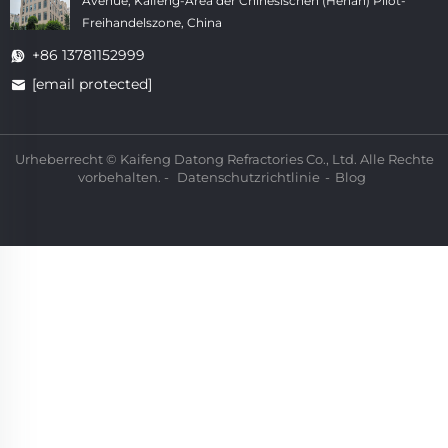
Avenue, Kaifeng-Area der Chinesischen (Henan) Pilot-
Freihandelszone, China
+86 13781152999
[email protected]
Urheberrecht © Kaifeng Datong Refractories Co., Ltd. Alle Rechte
vorbehalten. -
Datenschutzrichtlinie
-
Blog