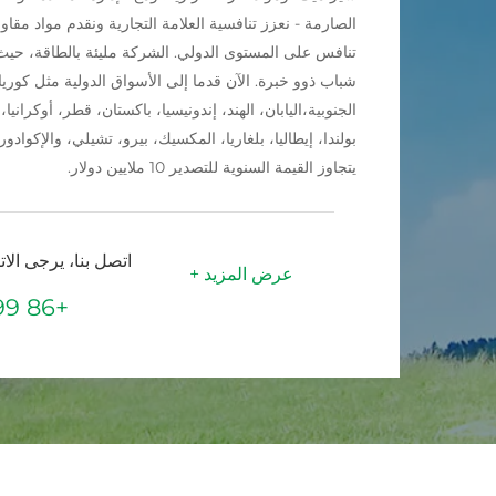
الصارمة - نعزز تنافسية العلامة التجارية ونقدم مواد مقاو
تنافس على المستوى الدولي. الشركة مليئة بالطاقة، حيث
شباب ذوو خبرة. الآن قدما إلى الأسواق الدولية مثل كوريا
الجنوبية،اليابان، الهند، إندونيسيا، باكستان، قطر، أوكرانيا،
بولندا، إيطاليا، بلغاريا، المكسيك، بيرو، تشيلي، والإكوادور
يتجاوز القيمة السنوية للتصدير 10 ملايين دولار.
اتصل بنا، يرجى الا
عرض المزيد +
+86 13781152999