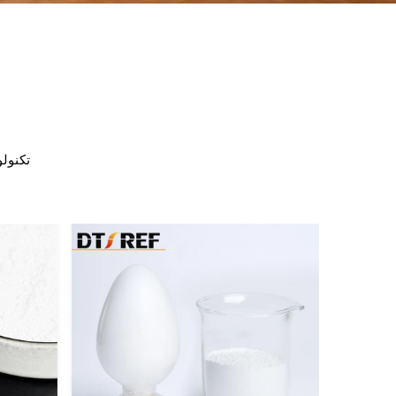
تكنولو