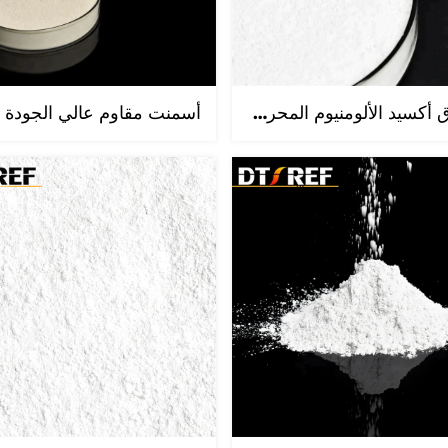
المراسم الأسبوعي
في شركة كايفنغ 
مسحوق أكسيد الألومنيوم المحروق عالي النقاء (Al₂O₃ بنسبة ٩٩,٠–٩٩,٤٪) المستخدم في بكرات السيراميك وأفران الأنفاق ذات الأنبوب، علامة داتونغ التجارية، مصدره مقاطعة خنان، وعالية المقاومة للحرارة
الحرارة: تعزيز 
مقاومة للحرارة 
تشرّف شركة كايف
الحرارة المحدود
التاسع للمجلس و
المواد المقاومة لل
حول الإنتاج