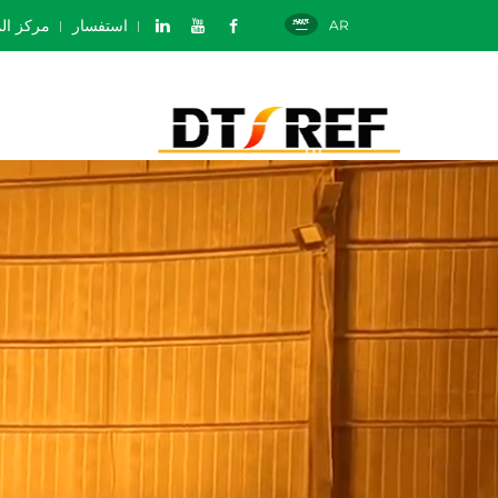
استفسار
مركز الم
AR
ا