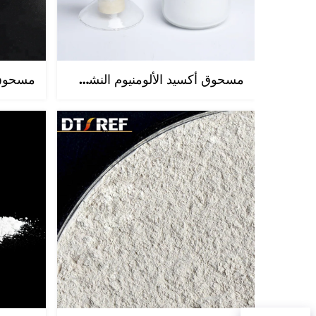
مسحوق أكسيد الألومنيوم النشط AW-SF عالي النقاء (Al₂O₃ بنسبة ٩٨,٥٠٪) ومنخفض المحتوى من ثاني أكسيد السيليكون (SiO₂ بنسبة ٠,٢٠٪)، علامة داتونغ التجارية، مصدره مقاطعة خنان