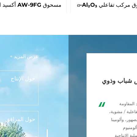
حول المرافق
ركب تفاعلي α-Al₂O₃
حول المختبر
عرض المزيد +
الملّيت المُدمج و
اص شباب وذوي
مقاومة للحرارة 
داتونغ لمواد مقا
 المقاومة
فاعلية / مشوية،
المراسم الأسبوعي
هور، وألومينا
في شركة كايفنغ 
لومنيوم
الحرارة: تعزيز 
ية الإنتاجية