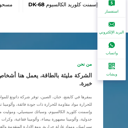
إسمنت كلوريد الكالسيوم DK-68
مسحوق م
استفسار
البريد الإلكتروني
واتساب
من نحن
ويشات
الشركة مليئة بالطاقة، يعمل هنا أشخ
خبرة.
بمقرها في كايفنغ، خنان، الصين، توفر شركة داتونغ للمواد
للحرارة مواد مقاومة للحرارة ذات جودة فائقة، وألومينا ت
وإسمنت كلوريد الكالسيوم، وسبائك سبيسيلي، وموليت مص
جدولية، وألومينا مصهورة بيضاء، وألومينا فقاعية، وكرات أ
سيراميك، ومواد عازلة حرارية. ومع الإدارة المتقدمة والعمل