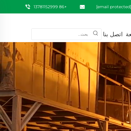
+86 13781152999
[email prote
عة
اتصل بنا