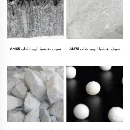
سبينل مغنيسيا-ألومينا مُذاب AM75
سبينل مغنيسيا-ألومينا مُذاب AM65