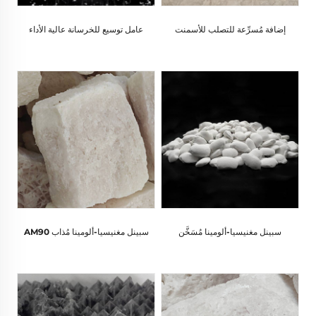
إضافة مُسرِّعة للتصلب للأسمنت
عامل توسيع للخرسانة عالية الأداء
سبينل مغنيسيا-ألومينا مُسَخَّن
سبينل مغنيسيا-ألومينا مُذاب AM90