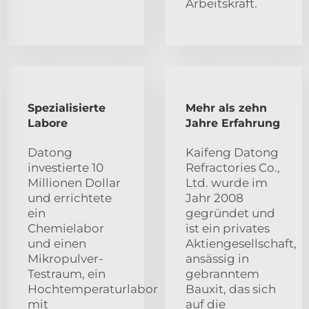
Arbeitskraft.
Spezialisierte
Mehr als zehn
Labore
Jahre Erfahrung
Datong
Kaifeng Datong
investierte 10
Refractories Co.,
Millionen Dollar
Ltd. wurde im
und errichtete
Jahr 2008
ein
gegründet und
Chemielabor
ist ein privates
und einen
Aktiengesellschaft,
Mikropulver-
ansässig in
Testraum, ein
gebranntem
Hochtemperaturlabor
Bauxit, das sich
mit
auf die