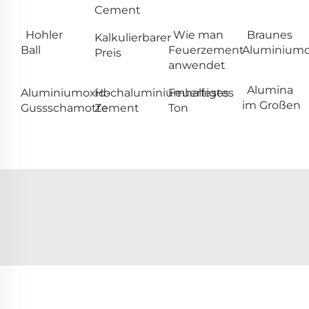
Cement
Hohler
Wie man
Braunes
Kalkulierbarer
Ball
Feuerzement
Aluminiumo
Preis
anwendet
Alumina
Aluminiumoxid-
Hochaluminiumhaltiges
Feuerfestes
im Großen
Gussschamotte
Zement
Ton