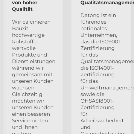
von hoher
Qualitätsmanageme
Qualität
Datong ist ein
Wir calcinieren
führendes
Bauxit,
nationales
hochwertige
Unternehmen,
Rohstoffe,
das die ISO9001-
wertvolle
Zertifizierung
Produkte und
für das
Dienstleistungen,
Qualitätsmanagemen
während wir
die ISO14001-
gemeinsam mit
Zertifizierung
unseren Kunden
für das
wachsen.
Umweltmanagement
Gleichzeitig
sowie die
möchten wir
OHSAS18001-
unseren Kunden
Zertifizierung
einen besseren
für
Service bieten
Arbeitssicherheit
und ihnen
und
weitere
Gesundheitsschutz