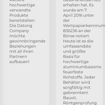
hochwertige
erhalten hat. Es
verwandte
wurde am 7.
Produkte
April 2016 unter
bereitstellen.
der
Die Datong
Wertpapierkennnu
Company
836236 an der
möchte
Börse notiert.
gewinnbringende
Heute ist es die
Beziehungen
umfassendste
mit all ihren
und größte
Partnern
Basis für
aufbauen!
hochwertige
aluminiumbasierte
feuerfeste
Rohstoffe. Jeder
Behälter wird
sorgfältig mit
gebranntem
Bauxit,
Röntgenprüfung