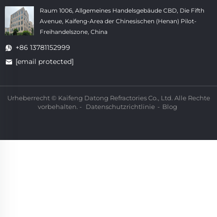
Raum 1006, Allgemeines Handelsgebäude CBD, Die Fifth
Avenue, Kaifeng-Area der Chinesischen (Henan) Pilot-
Freihandelszone, China
+86 13781152999
[email protected]
Urheberrecht © Kaifeng Datong Refractories Co., Ltd. Alle Rechte
vorbehalten. -
Datenschutzrichtlinie
-
Blog