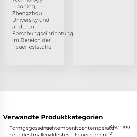
Liaoning,
Zhengzhou
University und
anderen
Forschungseinrichtungen
im Bereich der
Feuerfeststoffe.
Verwandte Produktkategorien
Alumina
Formgegossenes
Hochtemperatur-
Hochtemperatur-
ist
Feuerfestmaterial
feuerfestes
Feuerzement