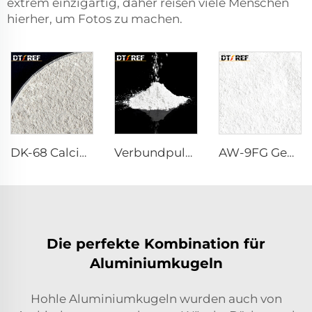
extrem einzigartig, daher reisen viele Menschen
hierher, um Fotos zu machen.
DK-68 Calciumaluminat-Zement
Verbundpulver Reaktives α-Al₂O₃ Pulver
AW-9FG Gebranntes α-Al₂O₃ Pulver
Die perfekte Kombination für
Aluminiumkugeln
Hohle Aluminiumkugeln wurden auch von