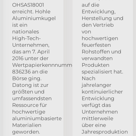
OHSAS18001
auf die
erreicht. Hohle
Entwicklung,
Aluminiumkugel
Herstellung und
ist ein
den Vertrieb
nationales
von
High-Tech-
hochwertigen
Unternehmen,
feuerfesten
das am 7. April
Rohstoffen und
2016 unter der
verwandten
Wertpapierkennnummer:
Produkten
836236 an die
spezialisiert hat.
Börse ging.
Nach
Datong ist zur
jahrelanger
größten und
kontinuierlicher
umfassendsten
Entwicklung
Ressource für
verfügt das
hochwertige
Unternehmen
aluminiumbasierte
mittlerweile
Materialien
über eine
geworden.
Jahresproduktion