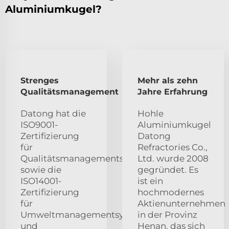
Aluminiumkugel?
Strenges
Mehr als zehn
Qualitätsmanagement
Jahre Erfahrung
Datong hat die
Hohle
ISO9001-
Aluminiumkugel
Zertifizierung
Datong
für
Refractories Co.,
Qualitätsmanagementsysteme
Ltd. wurde 2008
sowie die
gegründet. Es
ISO14001-
ist ein
Zertifizierung
hochmodernes
für
Aktienunternehmen
Umweltmanagementsysteme
in der Provinz
und
Henan, das sich