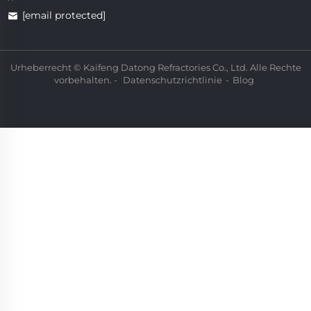
[email protected]
Urheberrecht © Kaifeng Datong Refractories Co., Ltd. Alle Rechte
vorbehalten. -
Datenschutzrichtlinie
-
Blog