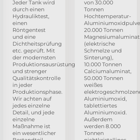
Jeder Tank wird
von 30.000
durch einen
Tonnen
Hydrauliktest,
Hochtemperatur-
einen
Aluminiumoxidpulve
Röntgentest
20.000 Tonnen
und eine
Magnesiumaluminats
Dichtheitsprüfung
(elektrische
etc. geprüft. Mit
Schmelze und
der modernsten
Sinterung),
Produktionsausrüstung
10.000 Tonnen
und strenger
Calciumaluminat,
Qualitätskontrolle
50.000 Tonnen
in jeder
weißes
Produktionsphase.
elektrogeschmolzen
Wir achten auf
Aluminiumoxid,
jedes einzelne
tablettiertes
Detail, und jede
Aluminiumoxid.
einzelne
Außerdem
Maßnahme ist
werden 8.000
ein wesentlicher
Tonnen