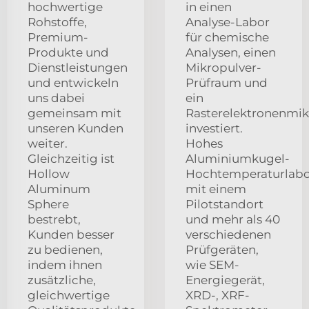
hochwertige
in einen
Rohstoffe,
Analyse-Labor
Premium-
für chemische
Produkte und
Analysen, einen
Dienstleistungen
Mikropulver-
und entwickeln
Prüfraum und
uns dabei
ein
gemeinsam mit
Rasterelektronenmi
unseren Kunden
investiert.
weiter.
Hohes
Gleichzeitig ist
Aluminiumkugel-
Hollow
Hochtemperaturlab
Aluminum
mit einem
Sphere
Pilotstandort
bestrebt,
und mehr als 40
Kunden besser
verschiedenen
zu bedienen,
Prüfgeräten,
indem ihnen
wie SEM-
zusätzliche,
Energiegerät,
gleichwertige
XRD-, XRF-