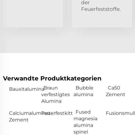
der
Feuerfeststoffe.
Verwandte Produktkategorien
Braun
Bubble
Ca50
Bauxitalumina
verfestigtes
alumina
Zement
Alumina
Fused
Calciumaluminat-
Feuerfestkitt
Fusionsmull
magnesia
Zement
alumina
spinel