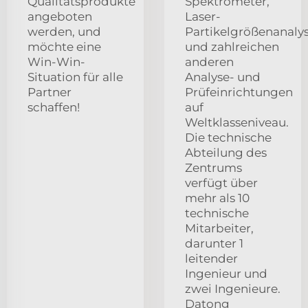
Qualitätsprodukte
Spektrometer,
angeboten
Laser-
werden, und
Partikelgrößenanaly
möchte eine
und zahlreichen
Win-Win-
anderen
Situation für alle
Analyse- und
Partner
Prüfeinrichtungen
schaffen!
auf
Weltklasseniveau.
Die technische
Abteilung des
Zentrums
verfügt über
mehr als 10
technische
Mitarbeiter,
darunter 1
leitender
Ingenieur und
zwei Ingenieure.
Datong