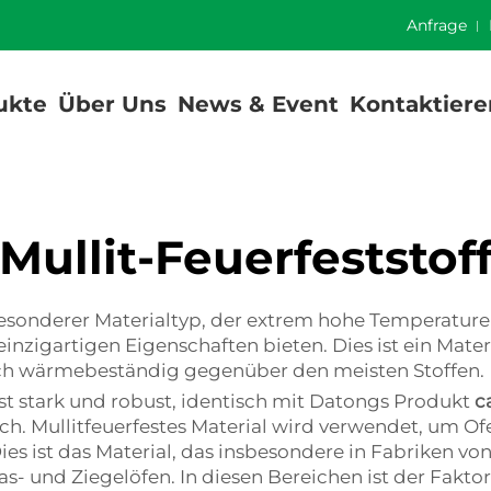
]
Anfrage
ukte
Über Uns
News & Event
Kontaktiere
Mullit-Feuerfeststof
s besonderer Materialtyp, der extrem hohe Temperature
inzigartigen Eigenschaften bieten. Dies ist ein Materia
lich wärmebeständig gegenüber den meisten Stoffen.
rst stark und robust, identisch mit Datongs Produkt
c
reich. Mullitfeuerfestes Material wird verwendet, um 
es ist das Material, das insbesondere in Fabriken v
las- und Ziegelöfen. In diesen Bereichen ist der Fak