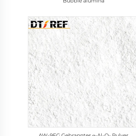
Bubble alumina
AW-9FG Gebranntes α-Al₂O₃ Pulver