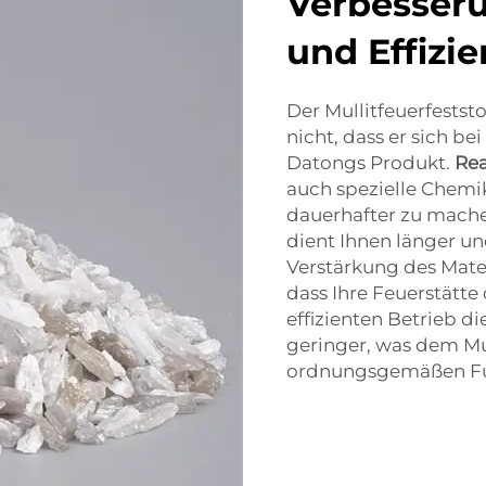
Verbesseru
und Effizie
Der Mullitfeuerfeststo
nicht, dass er sich b
Datongs Produkt.
Rea
auch spezielle Chemi
dauerhafter zu mache
dient Ihnen länger un
Verstärkung des Mate
dass Ihre Feuerstätte 
effizienten Betrieb d
geringer, was dem Mul
ordnungsgemäßen Fun