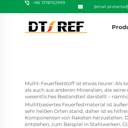
+86 13781152999
[email protected
Prod
Mullit-Feuerfeststoff ist etwas teurer: Al
als auch aus anderen Mineralien, die seine e
wesentliches Bestandteil darstellt – näm
Mullitbasiertes Feuerfestmaterial ist äuße
sehr heißen Orten stand, daher ist es hilf
Komponenten von Raketen herzustellen. Di
entstehen, zum Beispiel in Stahlwerken, G