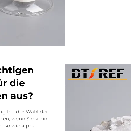
chtigen
ür die
en aus?
tig bei der Wahl der
den, wenn Sie sie in
auso wie
alpha-