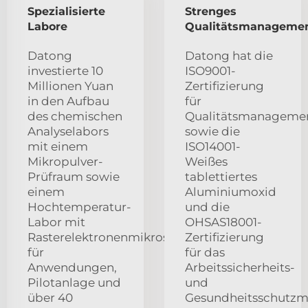
Spezialisierte
Strenges
Labore
Qualitätsmanageme
Datong
Datong hat die
investierte 10
ISO9001-
Millionen Yuan
Zertifizierung
in den Aufbau
für
des chemischen
Qualitätsmanageme
Analyselabors
sowie die
mit einem
ISO14001-
Mikropulver-
Weißes
Prüfraum sowie
tablettiertes
einem
Aluminiumoxid
Hochtemperatur-
und die
Labor mit
OHSAS18001-
Rasterelektronenmikroskop
Zertifizierung
für
für das
Anwendungen,
Arbeitssicherheits-
Pilotanlage und
und
über 40
Gesundheitsschutz