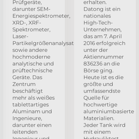
Prüfgeräte,
erhalten.
darunter SEM-
Datong ist ein
Energiespektrometer,
nationales
XRD-, XRF-
High-Tech-
Spektrometer,
Unternehmen,
Laser-
das am 7. April
Partikelgrößenanalysator
2016 erfolgreich
sowie andere
unter der
hochmoderne
Aktiennummer
analytische und
836236 an die
prüftechnische
Börse ging.
Geräte. Das
Heute ist es die
Zentrum
größte und
beschäftigt
umfassendste
mehr als weißes
Quelle für
tablettartiges
hochwertige
Aluminam und
aluminiumbasierte
Ingenieure,
Materialien.
darunter einen
Jeder Tank wird
leitenden
mit einem
Ingenieur und
Hydrauliktest,