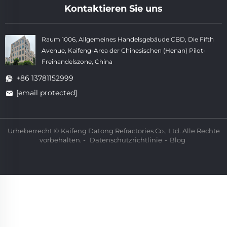
Kontaktieren Sie uns
Raum 1006, Allgemeines Handelsgebäude CBD, Die Fifth
Avenue, Kaifeng-Area der Chinesischen (Henan) Pilot-
Freihandelszone, China
+86 13781152999
[email protected]
Urheberrecht © Kaifeng Datong Refractories Co., Ltd. Alle Rechte
vorbehalten. -
Datenschutzrichtlinie
-
Blog