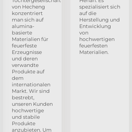
Tochtergesellschaft
Henan. Es
von Hecheng
spezialisiert sich
konzentriert
auf die
man sich auf
Herstellung und
alumina-
Entwicklung
basierte
von
Materialien für
hochwertigen
feuerfeste
feuerfesten
Erzeugnisse
Materialien.
und deren
verwandte
Produkte auf
dem
internationalen
Markt. Wir sind
bestrebt,
unseren Kunden
hochwertige
und stabile
Produkte
anzubieten. Um