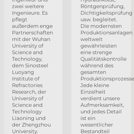
zwei weitere
Röntgenprüfung,
Ingenieure. Es
Dichtigkeitsprüfung
pflegt
usw. begleitet.
außerdem enge
Die modernsten
Partnerschaften
Produktionsanlagen
mit der Wuhan
weltweit
University of
gewährleisten
Science and
eine strenge
Technology,
Qualitätskontrolle
dem Sinosteel
während des
Luoyang
gesamten
Institute of
Produktionsprozesse
Refractories
Jede kleine
Research, der
Einzelheit
University of
verdient unsere
Science and
Aufmerksamkeit,
Technology
und jedes Detail
Liaoning und
ist ein
der Zhengzhou
wesentlicher
University.
Bestandteil