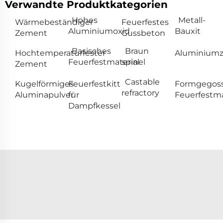
Verwandte Produktkategorien
Hohes
Metall-
Wärmebeständiger
Feuerfestes
Aluminiumoxid
Bauxit
Zement
Gussbeton
Basisches
Braun
Hochtemperaturfester
Aluminium
Feuerfestmaterial
spinel
Zement
Castable
Kugelförmiges
Feuerfestkitt
Formgegos
refractory
Aluminapulver
für
Feuerfestma
Dampfkessel