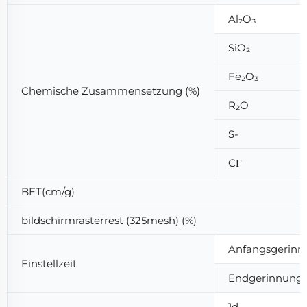
Al₂O₃
SiO₂
Fe₂O₃
Chemische Zusammensetzung (%)
R₂O
S-
CΓ
BET(cm/g)
bildschirmrasterrest (325mesh) (%)
Anfangsgerinn
Einstellzeit
Endgerinnung 
1d