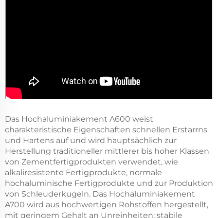
Das Hochaluminiakement A600 weist
charakteristische Eigenschaften schnellen Erstarrns
und Hartens auf und wird hauptsächlich zur
Herstellung traditioneller mittlerer bis hoher Klassen
von Zementfertigprodukten verwendet, wie
alkaliresistente Fertigprodukte, normale
hochaluminische Fertigprodukte und zur Produktion
von Schleuderkugeln. Das Hochaluminiakement
A700 wird aus hochwertigen Rohstoffen hergestellt,
mit geringem Gehalt an Unreinheiten; stabile