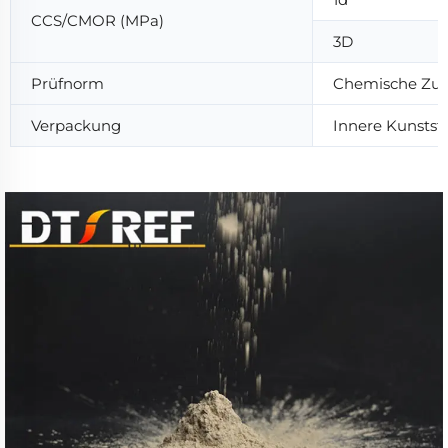
CCS/CMOR (MPa)
3D
Prüfnorm
Chemische Zusa
Verpackung
Innere Kunsts