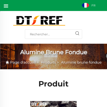
FR
Alumine Brune Fondue
Page d'accueil
>
Produits
>
Alumine brune fondue
Produit