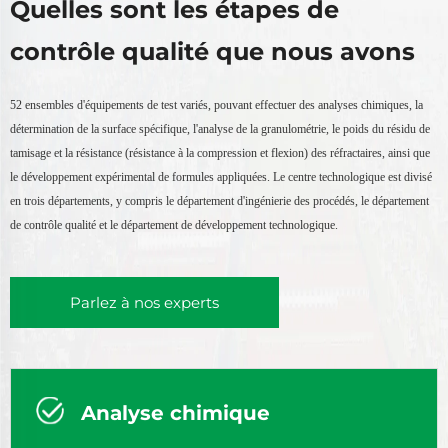
Quelles sont les étapes de
contrôle qualité que nous avons
52 ensembles d'équipements de test variés, pouvant effectuer des analyses chimiques, la
détermination de la surface spécifique, l'analyse de la granulométrie, le poids du résidu de
tamisage et la résistance (résistance à la compression et flexion) des réfractaires, ainsi que
le développement expérimental de formules appliquées. Le centre technologique est divisé
en trois départements, y compris le département d'ingénierie des procédés, le département
de contrôle qualité et le département de développement technologique.
Parlez à nos experts
Analyse chimique