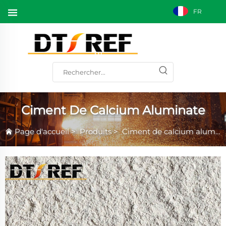
FR
Ciment De Calcium Aluminate
Page d'accueil
>
Produits
>
Ciment de calcium aluminate