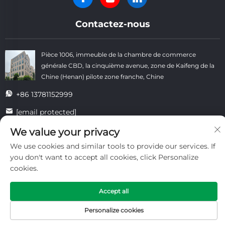
Contactez-nous
Pièce 1006, immeuble de la chambre de commerce
générale CBD, la cinquième avenue, zone de Kaifeng de la
Chine (Henan) pilote zone franche, Chine
+86 13781152999
[email protected]
We value your privacy
We use cookies and similar tools to provide our services. If
Droits d'auteur © Kaifeng Datong Refractories Co., Ltd Tous droits
you don't want to accept all cookies, click Personalize
réservés. -
Politique de confidentialité
-
Blogue
cookies.
Accept all
Personalize cookies
PAGE D'ACCUEIL
PRODUITS
TÉL.
COURRIEL