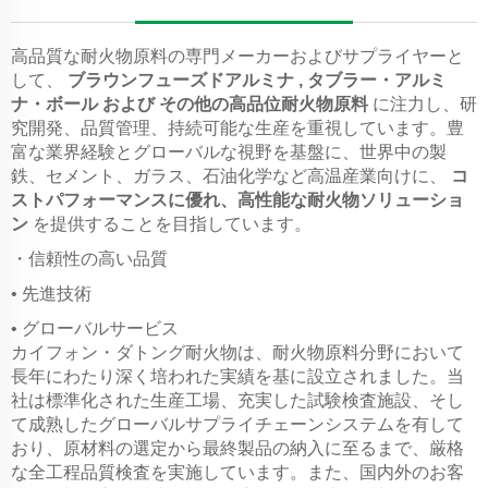
高品質な耐火物原料の専門メーカーおよびサプライヤーと
して、
ブラウンフューズドアルミナ
,
タブラー・アルミ
ナ・ボール
および
その他の高品位耐火物原料
に注力し、研
究開発、品質管理、持続可能な生産を重視しています。豊
富な業界経験とグローバルな視野を基盤に、世界中の製
鉄、セメント、ガラス、石油化学など高温産業向けに、
コ
ストパフォーマンスに優れ、高性能な耐火物ソリューショ
ン
を提供することを目指しています。
・信頼性の高い品質
• 先進技術
• グローバルサービス
カイフォン・ダトング耐火物は、耐火物原料分野において
長年にわたり深く培われた実績を基に設立されました。当
社は標準化された生産工場、充実した試験検査施設、そし
て成熟したグローバルサプライチェーンシステムを有して
おり、原材料の選定から最終製品の納入に至るまで、厳格
な全工程品質検査を実施しています。また、国内外のお客