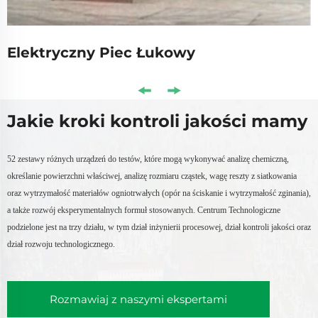
Elektryczny Piec Łukowy
Jakie kroki kontroli jakości mamy
52 zestawy różnych urządzeń do testów, które mogą wykonywać analizę chemiczną,
określanie powierzchni właściwej, analizę rozmiaru cząstek, wagę reszty z siatkowania
oraz wytrzymałość materiałów ogniotrwałych (opór na ściskanie i wytrzymałość zginania),
a także rozwój eksperymentalnych formuł stosowanych. Centrum Technologiczne
podzielone jest na trzy działu, w tym dział inżynierii procesowej, dział kontroli jakości oraz
dział rozwoju technologicznego.
Rozmawiaj z naszymi ekspertami