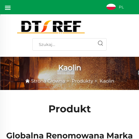
PL
Kaolin
Strona Główna
>
Produkty
>
Kaolin
Produkt
Globalna Renomowana Marka