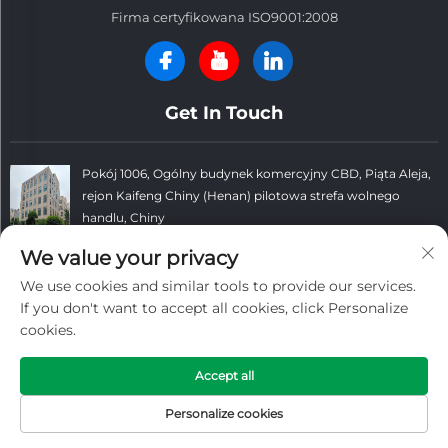
Firma certyfikowana ISO9001:2008
Get In Touch
Pokój 1006, Ogólny budynek komercyjny CBD, Piąta Aleja,
rejon Kaifeng Chiny (Henan) pilotowa strefa wolnego
handlu, Chiny
+86 13781152999
We value your privacy
We use cookies and similar tools to provide our services.
[email protected]
If you don't want to accept all cookies, click Personalize
cookies.
Prawa autorskie © Spółka Kaifeng Datong Refractories Co., Ltd.
Accept all
Wszelkie prawa zastrzeżone. -
Privacy Policy
-
Blog
Personalize cookies
STRONA
PRODUKTY
ADRES E-MAIL
TELEFON
GŁÓWNA