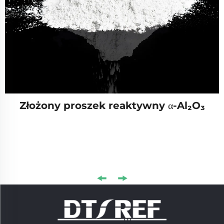
Złożony proszek reaktywny α-Al₂O₃