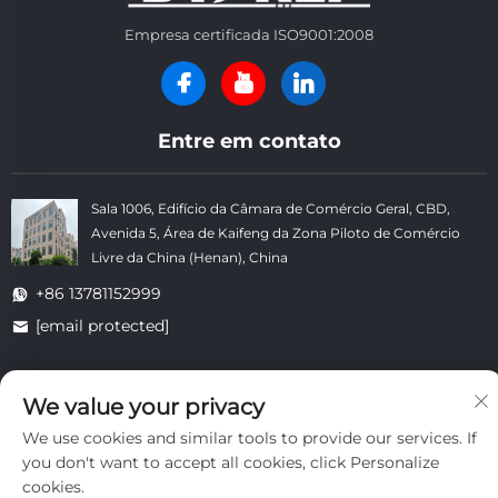
Empresa certificada ISO9001:2008
Entre em contato
Sala 1006, Edifício da Câmara de Comércio Geral, CBD,
Avenida 5, Área de Kaifeng da Zona Piloto de Comércio
Livre da China (Henan), China
+86 13781152999
[email protected]
We value your privacy
Copyright © Kaifeng Datong Refractories Co., Ltd. Todos os
Direitos Reservados. -
Política de Privacidade
-
Blog
We use cookies and similar tools to provide our services. If
you don't want to accept all cookies, click Personalize
cookies.