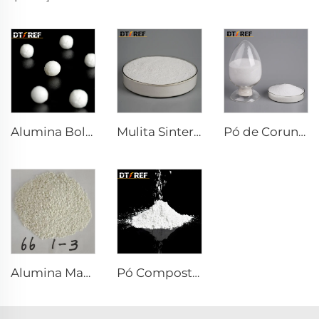
Alumina Bolha
Mulita Sinterizada
Pó de Corundo Branco
Alumina Magnésia Sintetizada Espinel com Bom Desenvolvimento de Grão
Pó Composto Reativo α-Al₂O₃