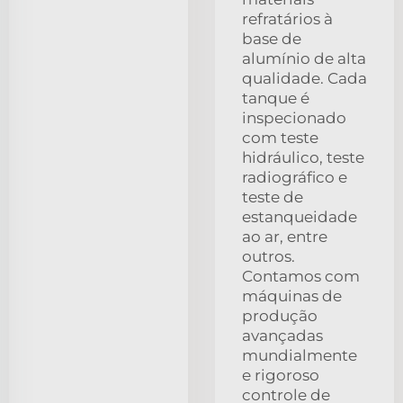
refratários à
base de
alumínio de alta
qualidade. Cada
tanque é
inspecionado
com teste
hidráulico, teste
radiográfico e
teste de
estanqueidade
ao ar, entre
outros.
Contamos com
máquinas de
produção
avançadas
mundialmente
e rigoroso
controle de