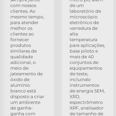
com nossos
de um
clientes. Ao
laboratório de
mesmo tempo,
microscópio
para atender
eletrônico de
melhor os
varredura de
clientes ao
alta
fornecer
temperatura
produtos
para aplicações,
similares de
base piloto e
qualidade
mais de 40
adicional, o
conjuntos de
meio de
equipamentos
jateamento de
de teste,
óxido de
incluindo
alumínio
instrumentos
branco está
de energia SEM,
disposto a criar
XRD,
um ambiente
espectrômetro
de ganha-
XRF, analisador
ganha com
de tamanho de