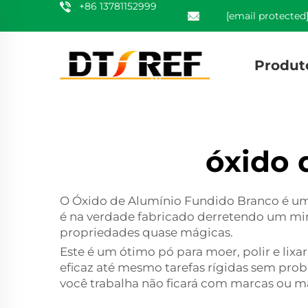
+86 13781152999
[email protected
Produt
óxido 
O Óxido de Alumínio Fundido Branco é um 
é na verdade fabricado derretendo um min
propriedades quase mágicas.
Este é um ótimo pó para moer, polir e lix
eficaz até mesmo tarefas rígidas sem pro
você trabalha não ficará com marcas ou m