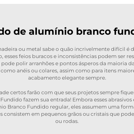
do de alumínio branco fun
adeira ou metal sabe o quão incrivelmente difícil é de
to, esses feios buracos e inconsistências podem ser 
 pode polir arranhões e pontos ásperos da maioria da
como anéis ou colares, assim como para itens maiore
acabamento elegante sempre.
idade certos farão com que seus projetos sempre fiqu
 Fundido fazem sua entrada! Embora esses abrasivos 
o Branco Fundido regular, eles assumem uma forma l
es consistem em pequenos grãos ou cristais que pode
ou rodas.