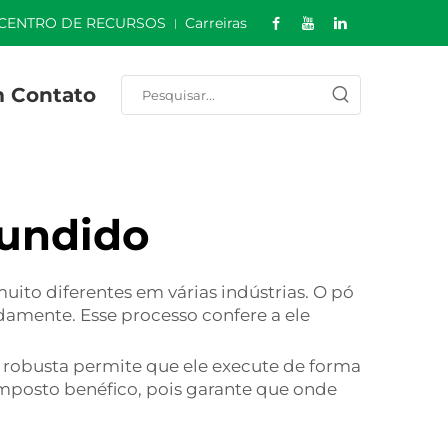
CENTRO DE RECURSOS
Carreiras
m Contato
fundido
to diferentes em várias indústrias. O pó
amente. Esse processo confere a ele
a robusta permite que ele execute de forma
omposto benéfico, pois garante que onde