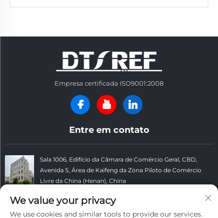
Empresa certificada ISO9001:2008
Entre em contato
Sala 1006, Edifício da Câmara de Comércio Geral, CBD,
Avenida 5, Área de Kaifeng da Zona Piloto de Comércio
Livre da China (Henan), China
+86 13781152999
We value your privacy
We use cookies and similar tools to provide our services.
[email protected]