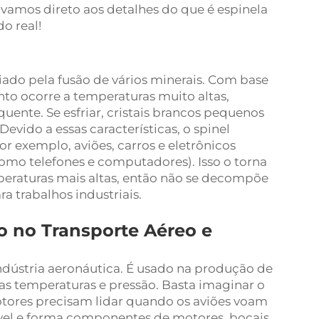
vamos direto aos detalhes do que é espinela
o real!
iado pela fusão de vários minerais. Com base
to ocorre a temperaturas muito altas,
ente. Se esfriar, cristais brancos pequenos
evido a essas características, o spinel
r exemplo, aviões, carros e eletrônicos
omo telefones e computadores). Isso o torna
peraturas mais altas, então não se decompõe
ra trabalhos industriais.
o no Transporte Aéreo e
ndústria aeronáutica. É usado na produção de
as temperaturas e pressão. Basta imaginar o
otores precisam lidar quando os aviões voam
ável e forma componentes de motores, bocais