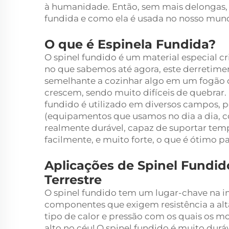
à humanidade. Então, sem mais delongas, 
fundida e como ela é usada no nosso mund
O que é Espinela Fundida?
O spinel fundido é um material especial cr
no que sabemos até agora, este derretimen
semelhante a cozinhar algo em um fogão qu
crescem, sendo muito difíceis de quebrar. D
fundido é utilizado em diversos campos, po
(equipamentos que usamos no dia a dia, c
realmente durável, capaz de suportar tem
facilmente, e muito forte, o que é ótimo pa
Aplicações de Spinel Fundid
Terrestre
O spinel fundido tem um lugar-chave na i
componentes que exigem resistência a alt
tipo de calor e pressão com os quais os m
alto no céu! O spinel fundido é muito dur