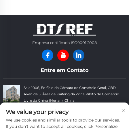
Empresa certificada ISO9001:2008
Entre em Contato
Sala 1006, Edifício da Câmara de Comércio Geral, CBD,
Avenida 5, Área de Kaifeng da Zona Piloto de Comércio
Livre da China (Henan), China
+86 13781152999
We value your privacy
We use cookies and similar tools to provide our services.
[email protected]
If you don't want to accept all cookies, click Personalize