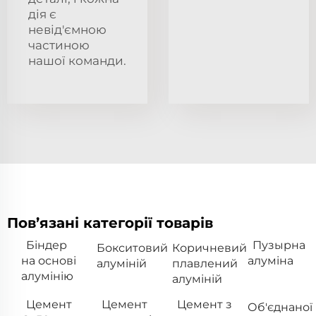
дія є
невід'ємною
частиною
нашої команди.
Пов’язані категорії товарів
Біндер
Пузырна
Бокситовий
Коричневий
на основі
алуміна
алуміній
плавлений
алумінію
алуміній
Цемент
Цемент
Цемент з
Об'єднаної