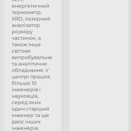
енергетичний
термометр,
XRD, лазерний
аналізатор
розміру
частинок, а
також інше
світове
випробувальне
та аналітичне
обладнання. У
центрі працює
більше 10
інженерів і
науковців,
серед яких
один старший
інженер та ще
двоє інших
інженерів.