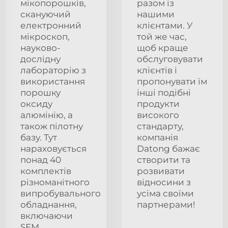
мікопорошків,
разом із
скануючий
нашими
електронний
клієнтами. У
мікроскоп,
той же час,
науково-
щоб краще
дослідну
обслуговувати
лабораторію з
клієнтів і
використання
пропонувати їм
порошку
інші подібні
оксиду
продукти
алюмінію, а
високого
також пілотну
стандарту,
базу. Тут
компанія
нараховується
Datong бажає
понад 40
створити та
комплектів
розвивати
різноманітного
відносини з
випробувального
усіма своїми
обладнання,
партнерами!
включаючи
SEM,