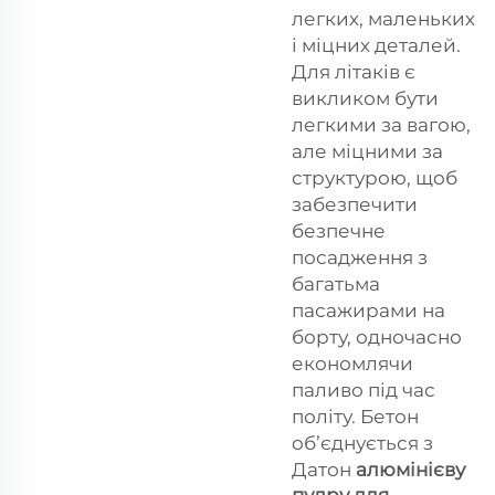
легких, маленьких
і міцних деталей.
Для літаків є
викликом бути
легкими за вагою,
але міцними за
структурою, щоб
забезпечити
безпечне
посадження з
багатьма
пасажирами на
борту, одночасно
економлячи
паливо під час
політу. Бетон
обʼєднується з
Датон
алюмінієву
пудру для