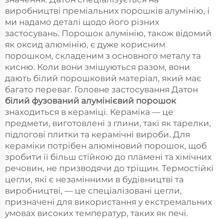
виробництві преміальних порошків алумінію, і
ми надамо деталі щодо його різних
застосувань. Порошок алумінію, також відомий
як оксид алюмінію, є дуже корисним
порошком, складеним з основного металу та
кисню. Коли вони змішуються разом, вони
дають білий порошковий матеріал, який має
багато переваг. Головне застосування Датон
білий фузований алумінієвий порошок
знаходиться в кераміці. Кераміка — це
предмети, виготовлені з глини, такі як тарелки,
підлогові плитки та керамічні вироби. Для
кераміки потрібен алюміновий порошок, щоб
зробити її більш стійкою до пламені та хімічних
речовин, не призводячи до тріщин. Термостійкі
цегли, які є незамінними в будівництві та
виробництві, — це спеціалізовані цегли,
призначені для використання у екстремальних
умовах високих температур, таких як печі.