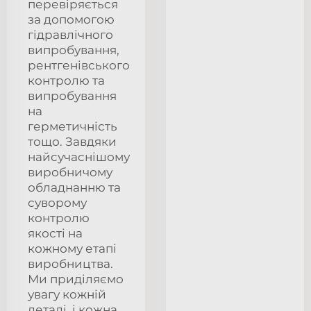
перевіряється
за допомогою
гідравлічного
випробування,
рентгенівського
контролю та
випробування
на
герметичність
тощо. Завдяки
найсучаснішому
виробничому
обладнанню та
суворому
контролю
якості на
кожному етапі
виробництва.
Ми приділяємо
увагу кожній
деталі, і кожна