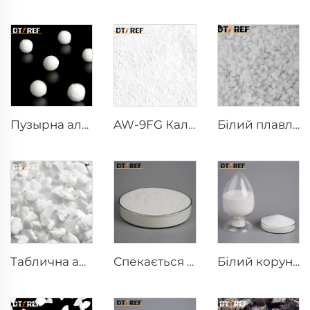
Пузырна алуміна
AW-9FG Калчений α-Al₂O₃ порошок
Білий плавлений алуміній
Таблична алуміна
Спекається мулліт
Білий корундний порошок