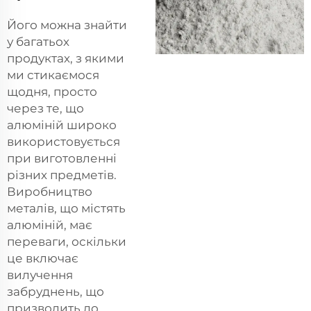
Його можна знайти
у багатьох
продуктах, з якими
ми стикаємося
щодня, просто
через те, що
алюміній широко
використовується
при виготовленні
різних предметів.
Виробництво
металів, що містять
алюміній, має
переваги, оскільки
це включає
вилучення
забруднень, що
призводить до