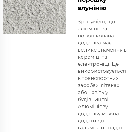
алумінію
Зрозуміло, що
алюмінієва
порошкована
додашка має
велике значення в
кераміці та
електроніці. Це
використовується
в транспортних
засобах, літаках
або навіть у
будівництві.
Алюмінієву
додашку можна
додати до
гальмівних падін