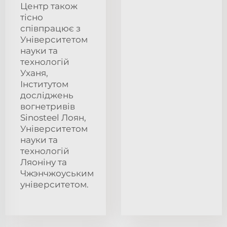
Центр також
тісно
співпрацює з
Університетом
науки та
технологій
Уханя,
Інститутом
досліджень
вогнетривів
Sinosteel Лоян,
Університетом
науки та
технологій
Ляоніну та
Чжэнчжоуським
університетом.