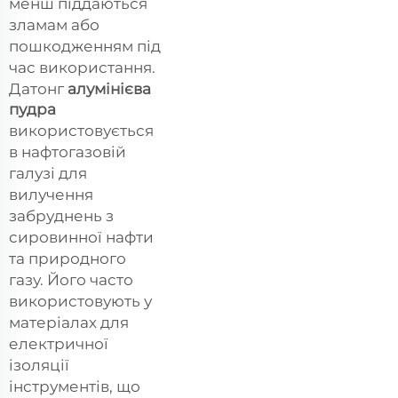
менш піддаються
зламам або
пошкодженням під
час використання.
Датонг
алумінієва
пудра
використовується
в нафтогазовій
галузі для
вилучення
забруднень з
сировинної нафти
та природного
газу. Його часто
використовують у
матеріалах для
електричної
ізоляції
інструментів, що