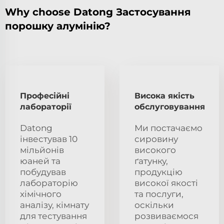
Why choose Datong Застосування
порошку алумінію?
Професійні
Висока якість
лабораторії
обслуговування
Datong
Ми постачаємо
інвестував 10
сировину
мільйонів
високого
юаней та
ґатунку,
побудував
продукцію
лабораторію
високої якості
хімічного
та послуги,
аналізу, кімнату
оскільки
для тестування
розвиваємося