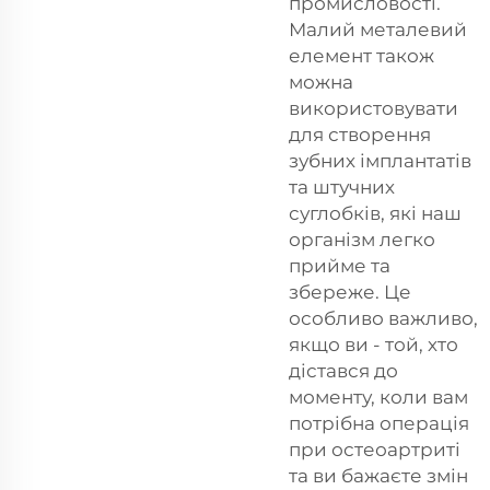
промисловості.
Малий металевий
елемент також
можна
використовувати
для створення
зубних імплантатів
та штучних
суглобків, які наш
організм легко
прийме та
збереже. Це
особливо важливо,
якщо ви - той, хто
дістався до
моменту, коли вам
потрібна операція
при остеоартриті
та ви бажаєте змін