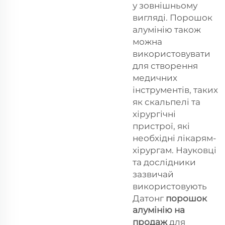
у зовнішньому
вигляді. Порошок
алумінію також
можна
використовувати
для створення
медичних
інструментів, таких
як скальпелі та
хірургічні
пристрої, які
необхідні лікарям-
хірургам. Науковці
та дослідники
зазвичай
використовують
Датонг
порошок
алумінію на
продаж
для