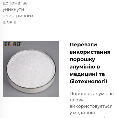
допомагає
уникнути
електричних
шоків.
Переваги
використання
порошку
алумінію в
медицині та
біотехнології
Порошок алумінію
також
використовується
у медичній