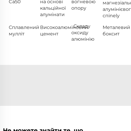
Ca50
на основі
вогневою
магнезіаль
кальційної
опору
алумінієво
алумінати
спіnelу
Складу
Сплавлений
Високоалюміновий
Металевий
оксиду
мулліт
цемент
боксит
алюмінію
Не можете знайти те, що