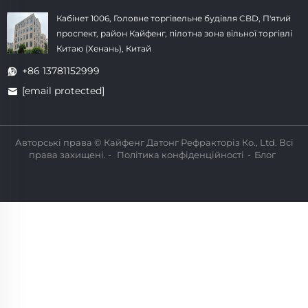
Кабінет 1006, Головне торгівельне будівля CBD, П'ятий
проспект, район Кайфенг, пілотна зона вільної торгівлі
Китаю (Хенань), Китай
+86 13781152999
[email protected]
Авторські права © Кайфенг Датонг Рефракторіз Кo., Ltd. Всі
права захищені. -
Політика конфіденційності
-
Блог