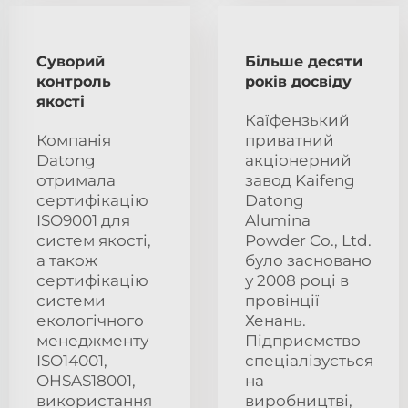
Суворий
Більше десяти
контроль
років досвіду
якості
Каїфензький
Компанія
приватний
Datong
акціонерний
отримала
завод Kaifeng
сертифікацію
Datong
ISO9001 для
Alumina
систем якості,
Powder Co., Ltd.
а також
було засновано
сертифікацію
у 2008 році в
системи
провінції
екологічного
Хенань.
менеджменту
Підприємство
ISO14001,
спеціалізується
OHSAS18001,
на
використання
виробництві,