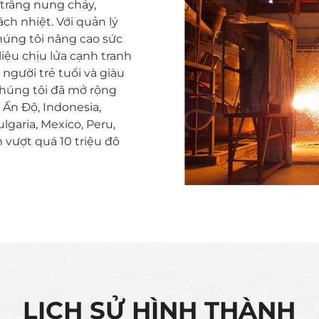
trắng nung chảy,
ch nhiệt. Với quản lý
chúng tôi nâng cao sức
iệu chịu lửa cạnh tranh
người trẻ tuổi và giàu
chúng tôi đã mở rộng
 Ấn Độ, Indonesia,
ulgaria, Mexico, Peru,
m vượt quá 10 triệu đô
LỊCH SỬ HÌNH THÀNH