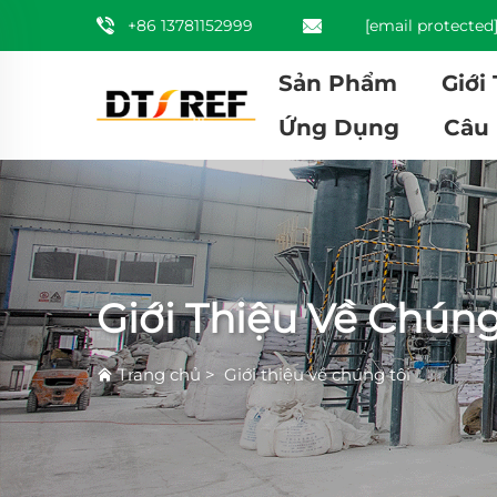
+86 13781152999
[email protected
Sản Phẩm
Giới
Ứng Dụng
Câu
Giới Thiệu Về Chúng
Trang chủ
>
Giới thiệu về chúng tôi