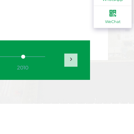
WeChat
2010
2011
2012