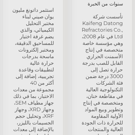
سنوات من الخبرة
استثمر داتونغ مليون
تأسست شركة
يوان صيني لبناء
Kaifeng Datong
مختبر التحليل
Refractories Co.,
الكيميائي، والذي
Ltd في عام 2008،
يضم غرفة اختبار
وهي مؤسسة خاصة
للمساحيق الدقيقة،
متخصصة في إنتاج
ومختبر إلكترونات
الأسمنت الحراري
ماسحة بدرجات
القابل للصب بدرجة
حرارة عالية
حرارة تصل إلى
لتطبيقات وقاعدة
3000 درجة ضمن
تجريبية، إضافة إلى
فئة الشركات
أكثر من 40
التكنولوجية العالية
مجموعة من معدات
في مقاطعة خنان،
الاختبار، بما في ذلك
ومتخصصة في إنتاج
جهاز مطياف SEM،
وتطوير وبيع المواد
وجهاز XRD، وجهاز
الأولية المقاومة
XRF، وتحليل حجم
للحرارة ذات الجودة
الجسيمات بالليزر،
العالية والمنتجات
بالإضافة إلى معدات