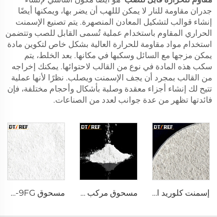
جدران مقاومة للنار لا يمكن لللهب أن يضر بها، ويمكنها أيضًا
إنشاء قوالب لتشكيل المعادن المنصهرة. يتم تصنيع الإسمنت
الحراري المقاوم باستخدام عملية تُسمى القابل للصب وتتضمن
استخدام مواد مقاومة للحرارة العالية بشكل خاص لتكوين مادة
يمكن مزجها مع السائل وسكبها في مكانها. بعد الخلط، يتم
سكب هذه المادة في نوع من القالب لاحتوائها. يمكنك إخراجه
من القالب بمجرد أن يجف الإسمنت ويصلب. نظرًا لأنها عملية
تتيح لك إنشاء أجزاء معقدة وصلبة بأشكال وأحجام مختلفة، فإن
فائدتها تظهر من عدة جوانب لعدد من الصناعات.
إسمنت كلوريد الكالسيوم DK-68
مسحوق مركب تفاعلي α-Al₂O₃
مسحوق AW-9FG أكسيد الألمنيوم α المُشبع حراريًا