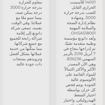
14001 للأسمنت
مقاوم للحرارة
الحراري القابل
بدرجة حرارة 3000
للصب بدرجة حرارة
درجة يمكن صبه،
3000، وشهادة
بينما ننمو معًا مع
نظام إدارة الصحة
عملائنا. وفي الوقت
والسلامة المهنية
نفسه، تسعى شركة
OHSAS18001.
داتونغ إلى إقامة
وتُعد داتونغ مؤسسة
شراكة رابحة للجميع
وطنية متقدمة تقنيًا،
مع جميع شركائها،
تم إدراجها بنجاح في
مما يمكّنها من خدمة
7 أبريل 2016 بالرمز
عملائها بشكل أفضل
السهمي 836236.
وتزويدهم بمنتجات
وهي الآن المصدر
ذات جودة عالية.
الأكبر والأكثر اكتمالاً
للمواد القائمة على
الألومنيوم عالية
الجودة. ويتم فحص
كل خزان بواسطة
اختبار الضغط
الهيدروليكي، واختبار