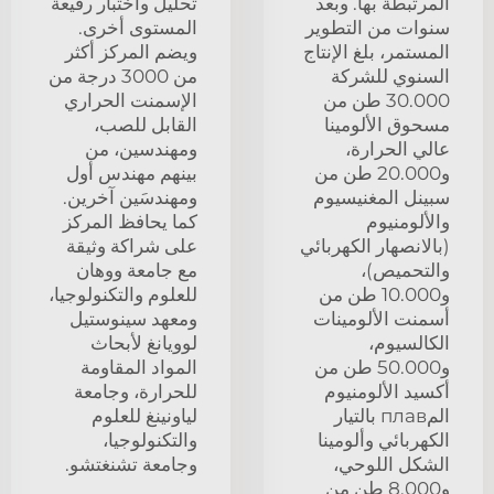
المرتبطة بها. وبعد
تحليل واختبار رفيعة
سنوات من التطوير
المستوى أخرى.
المستمر، بلغ الإنتاج
ويضم المركز أكثر
السنوي للشركة
من 3000 درجة من
30.000 طن من
الإسمنت الحراري
مسحوق الألومينا
القابل للصب،
عالي الحرارة،
ومهندسين، من
و20.000 طن من
بينهم مهندس أول
سبينل المغنيسيوم
ومهندسَين آخرين.
والألومنيوم
كما يحافظ المركز
(بالانصهار الكهربائي
على شراكة وثيقة
والتحميص)،
مع جامعة ووهان
و10.000 طن من
للعلوم والتكنولوجيا،
أسمنت الألومينات
ومعهد سينوستيل
الكالسيوم،
لوويانغ لأبحاث
و50.000 طن من
المواد المقاومة
أكسيد الألومنيوم
للحرارة، وجامعة
المплав بالتيار
لياونينغ للعلوم
الكهربائي وألومينا
والتكنولوجيا،
الشكل اللوحي،
وجامعة تشنغتشو.
و8.000 طن من