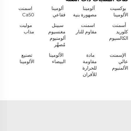
بوكسيت
ألومينا
ألومينا
اسمنت
الألومينا
مصهورة بنية
فقاعي
Ca50
أسمنت
اسمنت
سبينل
موليت
كلوريد
مقاوم للنار
مغنسيوم
مذاب
الكالسيوم
ألومنيوم
مُصهَّر
الإسمنت
مادة
الألومينا
تصنيع
عالي
مقاومة
البيضاء
الألومينا
الألمنيوم
للحرارة
للأفران