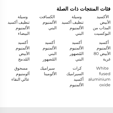
فئات المنتجات ذات الصلة
الأكسيد
وسيلة
الكسافت
وسيلة
الأبيض
تنظيف أكسيد
الألمنيوم
تنظيف أكسيد
المذاب من
الألمنيوم
البني
الألمنيوم
البوكسيت
البني
البيضاء
أكسيد
أكسيد
أكسيد
أكسيد
الألمنيوم
الألمنيوم
الألمنيوم
الألمنيوم
الأبيض 80
المُصهور
البني
الأبيض
غرية
البني
المُصهور
المُدمج
White
كرات
سيراميك
مسحوق
fused
السيراميك
الألومينا
ألومنيوم
aluminium
أكسيد
عالي النقاء
oxide
الألمنيوم