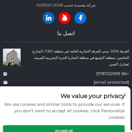
شركة معتمدة حسب ISO9001:2008
اتصل بنا
الغرفة 1006، مبنى الغرفة التجارية العامة في منطقة CBD، الشارع
الخامس، منطقة كايفينغ في منطقة التجارة الحرة التجريبية الصينية
(هنان)، الصين
+86 13781152999
[email protected]
We value your privacy
We use cookies and similar tools to provide our services. If
حقوق النسخ © شركة كايفنغ داتونغ لمواد البناء الحرارية المحدودة. جميع الحقوق
محفوظة. -
سياسة الخصوصية
-
المدونة
you don't want to accept all cookies, click Personalize
cookies.
Accept all