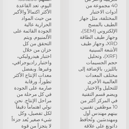
40 مجموعة من
اليوم، تعد القاعدة
أدوات الاختبار
الأكثر اكتمالاً والأكبر
المختلفة، مثل جهاز
من حيث المواد
الطيف بالمسح
الحرارية عالية
الإلكتروني (SEM)،
الجودة القائمة على
وجهاز طيف الطاقة
الألمنيوم. ويتم
XRD، وجهاز طيف
التحقق من كل
الأشعة السينية
خزان من خلال
(XRF)، وتحليل
اختبار هيدروليكي،
حجم الجسيمات
واختبار راديوجرافي،
بالليزر، بالإضافة إلى
وغيرها. وبفضل
مختلف المعدات
معدات الإنتاج الأكثر
العالمية الأخرى
تطوراً، ورقابة
للتحليل والاختبار.
صارمة على الجودة
ويضم قسم التقنية
في كل مرحلة من
في المركز أكثر من
مراحل الإنتاج. نحن
10 موظفين تقنيين،
نولي اهتماماً دقيقاً
بينهم مهندس أول
لكل تفصيل، وكل
ومهندسَين. وتُحافظ
شيء صغير يُعد جزءاً
داتونغ على علاقة
لا يتجزأ من قوة