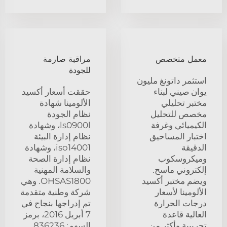
معمل متخصص
مراقبة صارمة
للجودة
استثمر داتونغ مليون
يوان صيني لبناء
حققت أسعار أكسيد
مختبر تحليلي
الألومينا شهادة
مخصص للتحليل
نظام الجودة
الكيميائي وغرفة
ls0900l، وشهادة
اختبار المساحيق
نظام إدارة البيئة
الدقيقة
iso14001، وشهادة
وميكروسكوب
نظام إدارة الصحة
إلكتروني ماسح.
والسلامة المهنية
ويضم مختبر أكسيد
OHSAS1800. وهي
الألومينا لأسعار
شركة وطنية متقدمة
درجات الحرارة
تم إدراجها بنجاح في
العالية قاعدة
7 أبريل 2016، برمز
تجريبية وأكثر من
السهم: 836236.