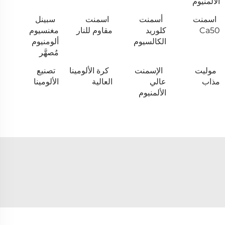
الألمنيوم
اسمنت
أسمنت
اسمنت
سبينل
Ca50
كلوريد
مقاوم للنار
مغنسيوم
الكالسيوم
ألومنيوم
مُصهَّر
موليت
الإسمنت
كرة الألومينا
تصنيع
مذاب
عالي
العالية
الألومينا
الألمنيوم