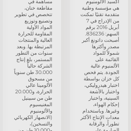
أكسيد الألومنيوم
مساهمة في
هي مؤسسة وطنية
مقاطعة خنان،
متقدمة تقنيًا تمكنت
تتخصص في تطوير
من الإدراج في 7
وتصنيع وتوزيع
أبريل 2016 برقم
المواد الأولية
السهم: 836236.
المقاومة للحرارة
أصبحت داتونغ أكبر
العالية والمنتجات
مصدر وأكثرها
المرتبطة بها. وبعد
شمولاً للمواد
سنوات من التطور
القائمة على
المستمر، بلغ إنتاج
الألمنيوم عالية
الشركة حالياً
الجودة. يتم فحص
30.000 طن سنوياً
كل خزان بواسطة
من مسحوق
اختبار هيدروليكي،
الألومينا عالي
واختبار بالأشعة
الحرارة، و20.000
السينية، واختبار
طن من سبينيل
إحكام الهواء،
المغنيسيوم
وغيرها. وباستخدام
والألومنيوم
معدات الإنتاج الأكثر
(الانصهار الكهربائي
تطوراً، والرقابة
والتسخين)،
الصارمة على
و10.000 طن من