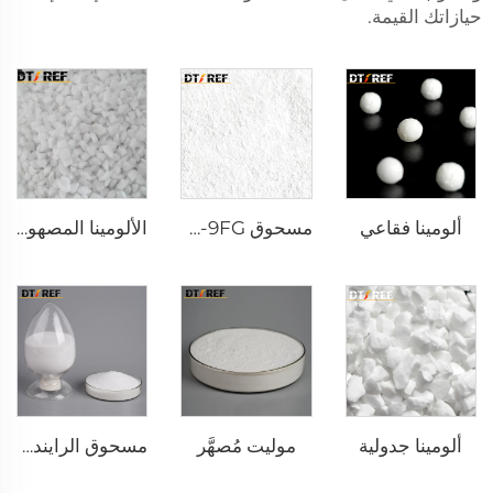
حيازاتك القيمة.
ألومينا فقاعي
مسحوق AW-9FG أكسيد الألمنيوم α المُشبع حراريًا
الألومينا المصهورة البيضاء
ألومينا جدولية
موليت مُصهَّر
مسحوق الرايندوم الأبيض