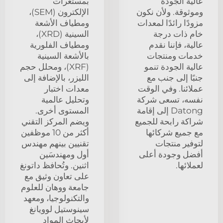
عالية الجودة
بمستعرات
وموثوقة. ولأن نكون
الإلكترون (SEM)،
مزودًا رائدًا لمعدات
ومطياف الأشعة
خام ذات درجة
السينية (XRD)،
عالية، فإننا نقدم
ومطياف الفلورية
خدمات ومنتجات
بالأشعة السينية
عالية الجودة تنمو
(XRF)، ومحلل حجم
جنبًا إلى جنب مع
الليزر، بالإضافة إلى
عملائنا. وفي الوقت
معدات اختبار
نفسه، تسعى شركة
وتحليل عالمية
Datong إلى إقامة
المستوى أخرى.
شراكة رابحة للجميع
ويضم المركز التقني
مع جميع شركائها
أكثر من 10 موظفين
لتوفير منتجات
تقنيين بينهم مهندس
أفضل وجودة أعلى
أول ومهندسَين
لعملائها.
اثنين. وتُحافظ داتونغ
على تعاون وثيق مع
جامعة ووهان للعلوم
والتكنولوجيا، ومعهد
سينوستيل لوويانغ
لأبحاث المواد