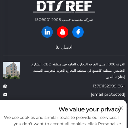
شركة معتمدة حسب ISO9001:2008
اتصل بنا
الغرفة 1006، مبنى الغرفة التجارية العامة في منطقة CBD، الشارع
الخامس، منطقة كايفينغ في منطقة التجارة الحرة التجريبية الصينية
(هنان)، الصين
+86 13781152999
[email protected]
We value your privacy
حقوق النسخ © شركة كايفنغ داتونغ لمواد البناء الحرارية المحدودة. جميع الحقوق
We use cookies and similar tools to provide our services. If
محفوظة. -
سياسة الخصوصية
-
المدونة
you don't want to accept all cookies, click Personalize