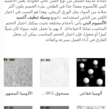
كمادة عديمة الشكل من نوع خشن عالي الجودة، يعتبر الأكسيد
البني للألمنيوم مفيدًا جدًا في الطحن. ملء الجسم يكون أكثر
صلابة من المواد مثل الورق الرملي، وهذا هو السبب في اختيار
الكثير من الناس استخدامه. داتونغ
وسيلة تنظيف أكسيد
الألمنيوم البني
يأتي بأحجام مختلفة بحيث يمكنك اختيار الحجم
المناسب تمامًا لاحتياجاتك. لا يهم ما تعمل عليه، سواء كان شيئًا
كبيرًا أو صغيرًا، فإن اختيار الحجم المناسب يمكن أن يجعل
الفارق في أداء العمل بسرعة وكفاءة.
ألومينا فقاعي
مسحوق AW-9FG أكسيد الألمنيوم α المُشبع حراريًا
الألومينا المصهورة البيضاء