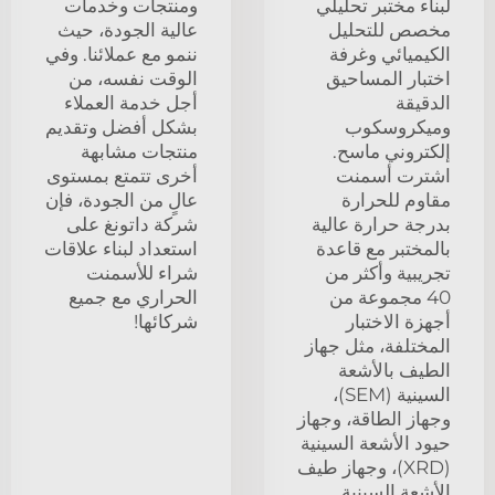
لبناء مختبر تحليلي
ومنتجات وخدمات
مخصص للتحليل
عالية الجودة، حيث
الكيميائي وغرفة
ننمو مع عملائنا. وفي
اختبار المساحيق
الوقت نفسه، من
الدقيقة
أجل خدمة العملاء
وميكروسكوب
بشكل أفضل وتقديم
إلكتروني ماسح.
منتجات مشابهة
اشترت أسمنت
أخرى تتمتع بمستوى
مقاوم للحرارة
عالٍ من الجودة، فإن
بدرجة حرارة عالية
شركة داتونغ على
بالمختبر مع قاعدة
استعداد لبناء علاقات
تجريبية وأكثر من
شراء للأسمنت
40 مجموعة من
الحراري مع جميع
أجهزة الاختبار
شركائها!
المختلفة، مثل جهاز
الطيف بالأشعة
السينية (SEM)،
وجهاز الطاقة، وجهاز
حيود الأشعة السينية
(XRD)، وجهاز طيف
الأشعة السينية