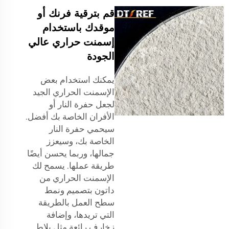
قم بترقية فرنك أو
موقدك باستخدام
إسمنت حراري عالي
الجودة
يمكنك استخدام بعض
الإسمنت الحراري الجيد
لجعل حفرة النار أو
الأفران الخاصة بك أفضل.
سيحمي حفرة النار
الخاصة بك، وسيعزز
جمالها، وربما يحسن أيضًا
طريقة عملها. يسمح لك
الإسمنت الحراري من
داتون بتصميم ونمط
سطح العمل بالطريقة
التي تريدها، وإضافة
زخارف رائعة مثل بلاط