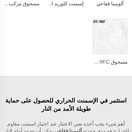
ألومينا فقاعي
إسمنت كلوريد الكالسيوم DK-68
مسحوق مركب تفاعلي α-Al₂O₃
مسحوق AW-9FG أكسيد الألمنيوم α المُشبع حراريًا
استثمر في الإسمنت الحراري للحصول على حماية
طويلة الأمد من النار
أهم شيء يجب أخذه بعين الاعتبار عند اختيار اسمنت مقاوم
للحرارة هو مدى جودته
ألومينا فقاعي
يمكن أن تصمد أمام النار.