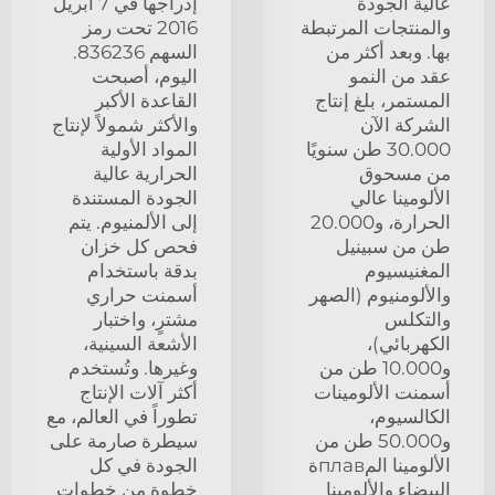
عالية الجودة
إدراجها في 7 أبريل
والمنتجات المرتبطة
2016 تحت رمز
بها. وبعد أكثر من
السهم 836236.
عقد من النمو
اليوم، أصبحت
المستمر، بلغ إنتاج
القاعدة الأكبر
الشركة الآن
والأكثر شمولاً لإنتاج
30.000 طن سنويًا
المواد الأولية
من مسحوق
الحرارية عالية
الألومينا عالي
الجودة المستندة
الحرارة، و20.000
إلى الألمنيوم. يتم
طن من سبينيل
فحص كل خزان
المغنيسيوم
بدقة باستخدام
والألومنيوم (الصهر
أسمنت حراري
والتكلس
مشترٍ، واختبار
الكهربائي)،
الأشعة السينية،
و10.000 طن من
وغيرها. وتُستخدم
أسمنت الألومينات
أكثر آلات الإنتاج
الكالسيوم،
تطوراً في العالم، مع
و50.000 طن من
سيطرة صارمة على
الألومينا المплавة
الجودة في كل
البيضاء والألومينا
خطوة من خطوات