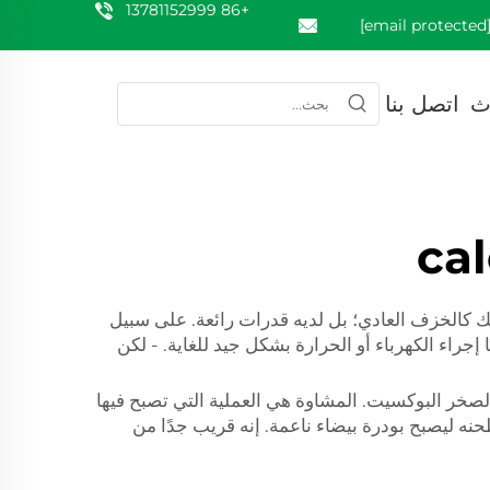
+86 13781152999
[email prote
ث
اتصل بنا
ca
ك كالخزف العادي؛ بل لديه قدرات رائعة. على سبيل
جراء الكهرباء أو الحرارة بشكل جيد للغاية. - لكن
الصخر البوكسيت. المشاوة هي العملية التي تصبح فيها
نه ليصبح بودرة بيضاء ناعمة. إنه قريب جدًا من