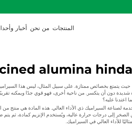
cted]
المنتجات
من نحن
أخبار وأحدا
lcined alumina hinda
 حيث يتمتع بخصائص ممتازة. على سبيل المثال، ليس هذا السيرامي
يدة دون أن يتكسر. من ناحية أخرى، فهو قوي جدًا ويمكنه تقريبًا إ
ا اعتدنا عليه؟
دمة لصناعة السيراميك ذي الأداء العالي. هذه المادة هي منتج من 
الصخر إلى درجات حرارة عالية، ويُستخدم الإنزيم كمادة، ثم يتم طح
ثاليًا للأداء العالي في السيراميك.