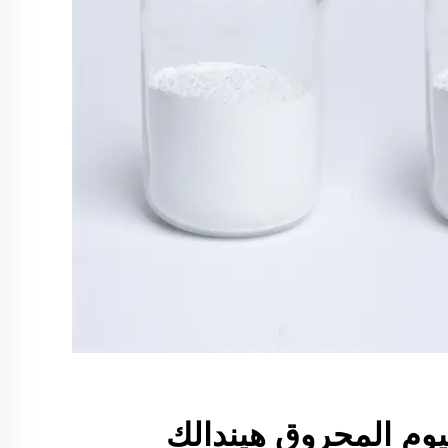
يوم المحروق هيندالك