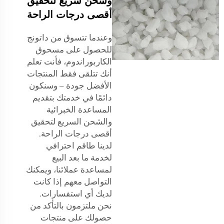
وشحن سريع لتحقيق
أقصى درجات الراحة
وعندما تتسوق من داتونج
للحصول على مسحوق
الكاربوراندوم، فأنت تعلم
أنك تتلقى فقط المنتجات
الأفضل جودة – وسنكون
دائمًا في خدمتك بتقديم
المساعدة الخبرائية
والشحن السريع لتحقيق
أقصى درجات الراحة.
لدينا طاقم احترافي
لخدمة ما بعد البيع
لمساعدة عملائنا، ويمكنك
التواصل معهم إذا كانت
لديك أي استفسارات.
نحن ملتزمون بالتأكد من
حصولك على منتجات