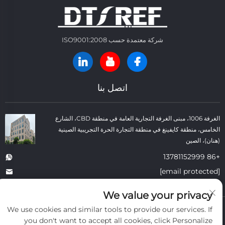
شركة معتمدة حسب ISO9001:2008
اتصل بنا
الغرفة 1006، مبنى الغرفة التجارية العامة في منطقة CBD، الشارع
الخامس، منطقة كايفينغ في منطقة التجارة الحرة التجريبية الصينية
(هنان)، الصين
+86 13781152999
[email protected]
We value your privacy
We use cookies and similar tools to provide our services. If
حقوق النسخ © شركة كايفنغ داتونغ لمواد البناء الحرارية المحدودة. جميع الحقوق
محفوظة. -
سياسة الخصوصية
-
المدونة
you don't want to accept all cookies, click Personalize