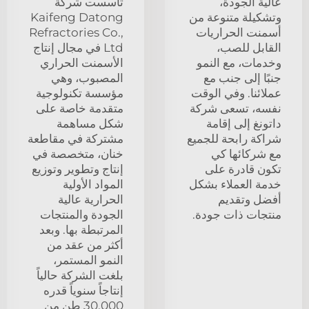
عالية الجودة،
تأسست شركة
وتشكيلة متنوعة من
Kaifeng Datong
أسمنت الحراريات
Refractories Co.,
القابل للصب،
Ltd في مجال إنتاج
وخدمات، مع النمو
الأسمنت الحراري
جنبًا إلى جنب مع
المصبوب، وهي
عملائنا. وفي الوقت
مؤسسة تكنولوجية
نفسه، تسعى شركة
متقدمة خاصة على
داتونغ إلى إقامة
شكل مساهمة
شراكة رابحة للجميع
مشتركة في مقاطعة
مع شركائها كي
خنان، متخصصة في
تكون قادرة على
إنتاج وتطوير وتوزيع
خدمة العملاء بشكل
المواد الأولية
أفضل وتقديم
الحرارية عالية
منتجات ذات جودة.
الجودة والمنتجات
المرتبطة بها. وبعد
أكثر من عقد من
النمو المستمر،
بلغت الشركة حالياً
إنتاجاً سنوياً قدره
30.000 طن من