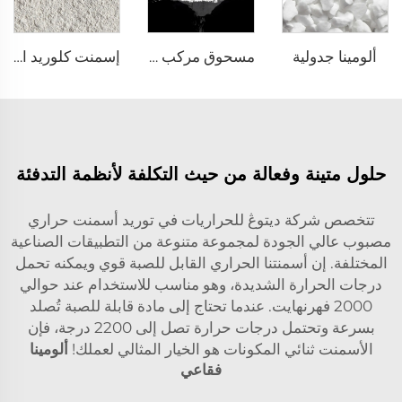
ألومينا جدولية
مسحوق مركب تفاعلي α-Al₂O₃
إسمنت كلوريد الكالسيوم DK-71
حلول متينة وفعالة من حيث التكلفة لأنظمة التدفئة
تتخصص شركة ديتوڠ للحراريات في توريد أسمنت حراري
مصبوب عالي الجودة لمجموعة متنوعة من التطبيقات الصناعية
المختلفة. إن أسمنتنا الحراري القابل للصبة قوي ويمكنه تحمل
درجات الحرارة الشديدة، وهو مناسب للاستخدام عند حوالي
2000 فهرنهايت. عندما تحتاج إلى مادة قابلة للصبة تُصلد
بسرعة وتحتمل درجات حرارة تصل إلى 2200 درجة، فإن
الأسمنت ثنائي المكونات هو الخيار المثالي لعملك!
ألومينا
فقاعي