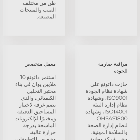
طن من مختلف
الصب والمنتجات
المصنعة.
مراقبة صارمة
معمل متخصص
للجودة
استثمر داتونغ 10
حازت داتونغ على
ملايين يوان في بناء
شهادة نظام الجودة
مختبر التحليل
ISO9001، وشهادة
الكيميائي، والذي
نظام إدارة البيئة
يضم غرفة لاختبار
ISO14001، وشهادة
المساحيق الدقيقة
OHSAS1800
ومختبرًا للإلكترونات
لنظام إدارة الصحة
الماسحة بدرجة
والسلامة المهنية،
حرارة عالية،
وهي شركة وطنية
مخصص للتطبيقات