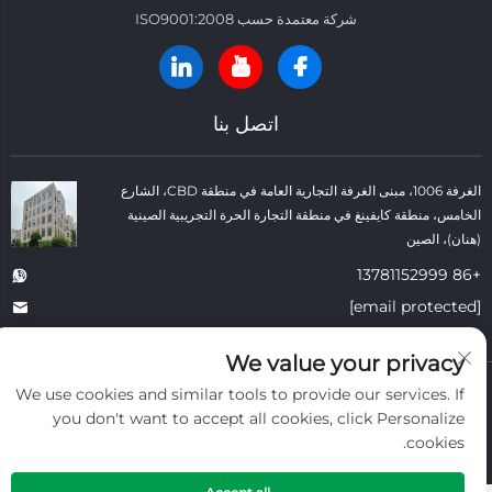
شركة معتمدة حسب ISO9001:2008
اتصل بنا
الغرفة 1006، مبنى الغرفة التجارية العامة في منطقة CBD، الشارع
الخامس، منطقة كايفينغ في منطقة التجارة الحرة التجريبية الصينية
(هنان)، الصين
+86 13781152999
[email protected]
We value your privacy
حقوق النسخ © شركة كايفنغ داتونغ لمواد البناء الحرارية المحدودة. جميع الحقوق
We use cookies and similar tools to provide our services. If
محفوظة. -
سياسة الخصوصية
-
المدونة
you don't want to accept all cookies, click Personalize
cookies.