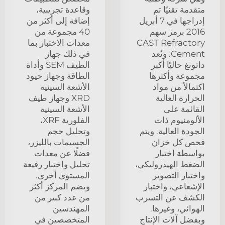
متقدمة تقنيًا تم
وقاعدة تجريبية،
إدراجها في 7 أبريل
إضافة إلى أكثر من
2016 برمز سهم
40 مجموعة من
CAST Refractory
معدات الاختبار بما
Cement. وتُعد
في ذلك جهاز
داتونغ حاليًا أكبر
الطيف SEM وأداة
مجموعة وأكثرها
الطاقة وجهاز حيود
اكتمالاً من مواد
الأشعة السينية
الحرارة العالية
XRD وجهاز طيف
القائمة على
الأشعة السينية
الألومنيوم ذات
الفلورية XRF،
الجودة العالية. ويتم
وتحليل حجم
فحص كل خزان
الجسيمات بالليزر،
بواسطة اختبار
فضلًا عن معدات
الضغط الهيدروليكي،
تحليل واختبار رفيعة
واختبار التصوير
المستوى أخرى.
الإشعاعي، واختبار
ويضم المركز أكثر
الكشف عن التسرب
من عدد كبير من
الهوائي، وغيرها.
المهندسين
وبفضل آلات الإنتاج
المتخصصين في