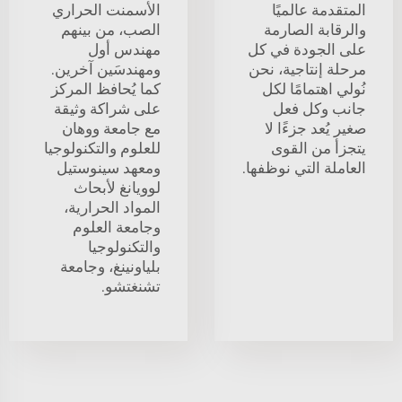
المتقدمة عالميًا
الأسمنت الحراري
والرقابة الصارمة
الصب، من بينهم
على الجودة في كل
مهندس أول
مرحلة إنتاجية، نحن
ومهندسَين آخرين.
نُولي اهتمامًا لكل
كما يُحافظ المركز
جانب وكل فعل
على شراكة وثيقة
صغير يُعد جزءًا لا
مع جامعة ووهان
يتجزأ من القوى
للعلوم والتكنولوجيا
العاملة التي نوظفها.
ومعهد سينوستيل
لوويانغ لأبحاث
المواد الحرارية،
وجامعة العلوم
والتكنولوجيا
بلياونينغ، وجامعة
تشنغتشو.