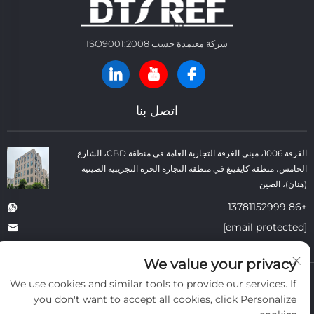
شركة معتمدة حسب ISO9001:2008
اتصل بنا
الغرفة 1006، مبنى الغرفة التجارية العامة في منطقة CBD، الشارع
الخامس، منطقة كايفينغ في منطقة التجارة الحرة التجريبية الصينية
(هنان)، الصين
+86 13781152999
[email protected]
We value your privacy
حقوق النسخ © شركة كايفنغ داتونغ لمواد البناء الحرارية المحدودة. جميع الحقوق
We use cookies and similar tools to provide our services. If
محفوظة. -
سياسة الخصوصية
-
المدونة
you don't want to accept all cookies, click Personalize