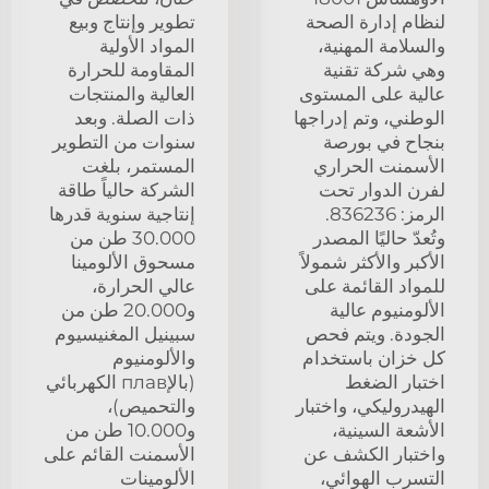
لنظام إدارة الصحة
تطوير وإنتاج وبيع
والسلامة المهنية،
المواد الأولية
وهي شركة تقنية
المقاومة للحرارة
عالية على المستوى
العالية والمنتجات
الوطني، وتم إدراجها
ذات الصلة. وبعد
بنجاح في بورصة
سنوات من التطوير
الأسمنت الحراري
المستمر، بلغت
لفرن الدوار تحت
الشركة حالياً طاقة
الرمز: 836236.
إنتاجية سنوية قدرها
وتُعدّ حاليًا المصدر
30.000 طن من
الأكبر والأكثر شمولاً
مسحوق الألومينا
للمواد القائمة على
عالي الحرارة،
الألومنيوم عالية
و20.000 طن من
الجودة. ويتم فحص
سبينيل المغنيسيوم
كل خزان باستخدام
والألومنيوم
اختبار الضغط
(بالإплав الكهربائي
الهيدروليكي، واختبار
والتحميص)،
الأشعة السينية،
و10.000 طن من
واختبار الكشف عن
الأسمنت القائم على
التسرب الهوائي،
الألومينات