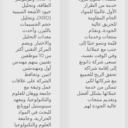
خدمة من الطراز
الطاقة، وتحليل
الأول عالميًا للمواد
حيود الأشعة السينية
الخام المقاومة
(XRD)، وتحليل
للحريق عالية
حجم الجسيمات
الجودة، ونقدّم
بالليزر، وأحدث
منتجات وخدمات
معدات التحليل
قيّمة وننمو جنبًا إلى
والاختبار. ويضم
جنب مع عملائنا.
المركز التقني أكثر
وفي الوقت نفسه،
من 10 موظفين
تسعى شركة داتونغ
تقنيين بينهم مهندس
إلى إقامة شراكة
أول ومهندسَين
تحقق الربح للجميع
اثنين. وتحافظ
مع شركائها لكي
الشركة على علاقات
تتمكن من خدمة
عمل وثيقة مع
عملائها بشكل أفضل
جامعة ووهان للعلوم
وتقديم منتجات
والتكنولوجيا، ومعهد
عالية الجودة لهم.
سينوستيل لوويانغ
للبحث في المواد
الحرارية، وجامعة
العلوم والتكنولوجيا