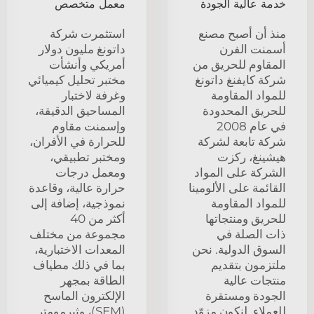
خدمة عالية الجودة
معمل متخصص
منذ أن أصبح مصنع
استثمرت شركة
أسمنت الفرن
داتونغ مليون دولار
المقاوم للحريق من
أمريكي وأنشأت
شركة كايفنغ داتونغ
مختبر تحليل كيميائي
للمواد المقاومة
وغرفة لاختبار
للحريق المحدودة
المساحيق الدقيقة،
في عام 2008
وإسمنت مقاوم
شركة تابعة لشركة
للحرارة في الأفران،
هيشينغ، ركزت
ومختبر تطبيقي،
الشركة على المواد
ومعمل درجات
القائمة على الألومينا
حرارة عالية، وقاعدة
للمواد المقاومة
نموذجية، إضافة إلى
للحريق ومنتجاتها
أكثر من 40
ذات الصلة في
مجموعة من مختلف
السوق الدولية. نحن
المعدات الاختبارية،
ملتزمون بتقديم
بما في ذلك مطياف
منتجات عالية
الطاقة بمجهر
الجودة ومستقرة
الإلكترون الماسح
للعملاء. لنكون مزوّد
(SEM)، وثيرمومتر