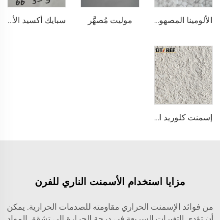
موليت مُصهَّر
الألومينا المصهورة البيضاء
سبايك أكسيد الألمنيوم ماغنيسيا
إسمنت كلوريد الكالسيوم DK-71
مزايا استخدام الأسمنت الناري للفرن
من فوائد الإسمنت الحراري مقاومته للصدمات الحرارية. يمكن
أن تؤدي التغيرات السريعة في درجة الحرارة إلى تشقق المواد