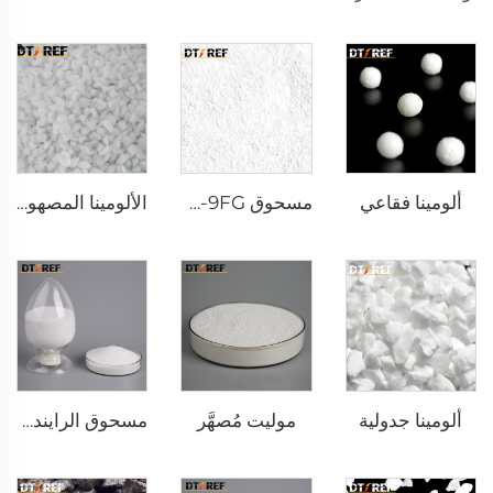
ألومينا فقاعي
مسحوق AW-9FG أكسيد الألمنيوم α المُشبع حراريًا
الألومينا المصهورة البيضاء
ألومينا جدولية
موليت مُصهَّر
مسحوق الرايندوم الأبيض