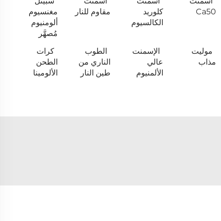
اسمنت
أسمنت
اسمنت
سبينل
Ca50
كلوريد
مقاوم للنار
مغنسيوم
الكالسيوم
ألومنيوم
مُصهَّر
موليت
الإسمنت
الطوب
كرات
مذاب
عالي
الناري من
الطحن
الألمنيوم
طين النار
الألومينا