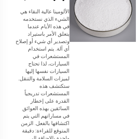
الألومينا عالية النقاء هي
الشيء الذي نستخدمه
في هذه الأيام عندما
يتعلق الأمر باستيراد
وتصدير أي شيء أو إصلاح
أي آلة. يتم استخدام
المستشعرات في
السيارات، لذا تحتاج
السيارات نفسها إليها
لميزات السلامة والتنقل.
ستكتشف هذه
المستشعرات تدريجياً
القدرة على إخطار
السائقين بهذه العوائق
في مساراتهم التي يتم
اكتشافها بالفعل. الزمن
المتوقع للقراءة: دقيقة
واحدة بالإضافة إلى