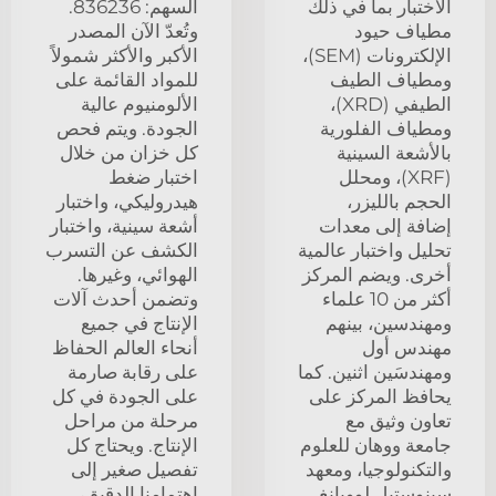
الاختبار بما في ذلك
السهم: 836236.
مطياف حيود
وتُعدّ الآن المصدر
الإلكترونات (SEM)،
الأكبر والأكثر شمولاً
ومطياف الطيف
للمواد القائمة على
الطيفي (XRD)،
الألومنيوم عالية
ومطياف الفلورية
الجودة. ويتم فحص
بالأشعة السينية
كل خزان من خلال
(XRF)، ومحلل
اختبار ضغط
الحجم بالليزر،
هيدروليكي، واختبار
إضافة إلى معدات
أشعة سينية، واختبار
تحليل واختبار عالمية
الكشف عن التسرب
أخرى. ويضم المركز
الهوائي، وغيرها.
أكثر من 10 علماء
وتضمن أحدث آلات
ومهندسين، بينهم
الإنتاج في جميع
مهندس أول
أنحاء العالم الحفاظ
ومهندسَين اثنين. كما
على رقابة صارمة
يحافظ المركز على
على الجودة في كل
تعاون وثيق مع
مرحلة من مراحل
جامعة ووهان للعلوم
الإنتاج. ويحتاج كل
والتكنولوجيا، ومعهد
تفصيل صغير إلى
سينوستيل لوويانغ
اهتمامنا الدقيق،