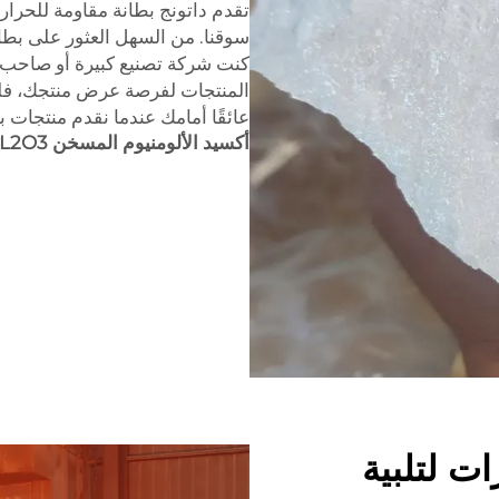
تقدم داتونج بطانة مقاومة للحرارة 
سوقنا. من السهل العثور على بطان
كنت شركة تصنيع كبيرة أو صاحب
المنتجات لفرصة عرض منتجك، فلدي
عائقًا أمامك عندما نقدم منتجات 
أكسيد الألومنيوم المسخن α-AL2O3
ت لتلبية