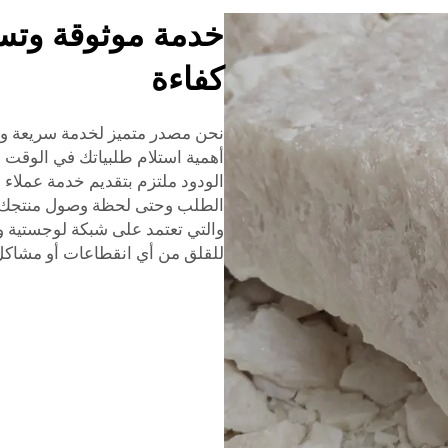
خدمة موثوقة وتس
كفاءة
نحن مصدر متميز لخدمة سريعة وتس
أهمية استلام طلبياتك في الوقت 
الودود ملتزم بتقديم خدمة عملاء م
الطلب وحتى لحظة وصول منتجك. و
والتي تعتمد على شبكة لوجستية و
للقلق من أي انقطاعات أو مشاكل أث