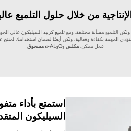
لإنتاجية من خلال حلول التلميع عالية
، ولكن التلميع مسألة مختلفة. ومع تلميع كربيد السيليكون عالي الج
 لتؤدي المهمة بكفاءة وفعالية، ولكن أيضًا لضمان استخدامك لمنتج ع
عمل ممكن.
مكلس
α-AL₂O₃
مسحوق
استمتع بأداء متفو
السيليكون المتق