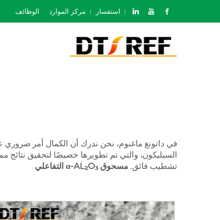
استفسار
مركز الموارد
الوظائف
في داتونغ ماغنوم، نحن ندرك أن الكمال أمر ضروري عن
السيليكون، والتي تم تطويرها خصيصًا لتحقيق نتائج م
تشطيب فائق.
مسحوق α-AL₂O₃ التفاعلي