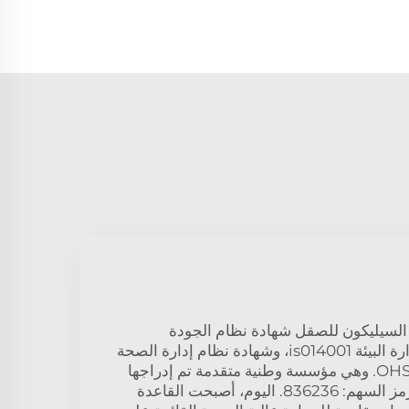
لسيليكون للصقل شهادة نظام الجودة
ls0900l، وشهادة نظام إدارة البيئة is014001، وشهادة نظام إدارة الصحة
والسلامة المهنية OHSAS1800. وهي مؤسسة وطنية متقدمة تم إدراجها
بنجاح في 7 أبريل 2016، برمز السهم: 836236. اليوم، أصبحت القاعدة