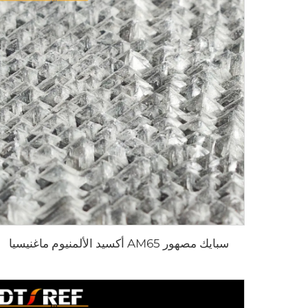
سبايك مصهور AM65 أكسيد الألمنيوم ماغنيسيا