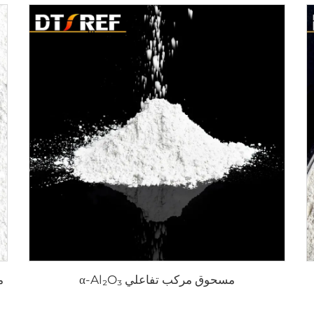
مسحوق مركب تفاعلي α-Al₂O₃
مسحو