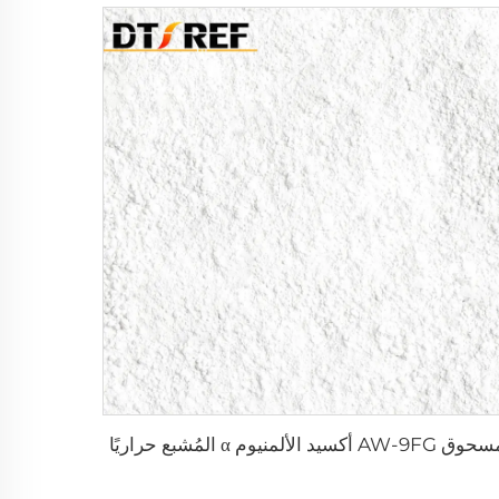
ق AW-9FG أكسيد الألمنيوم α المُشبع حراريًا