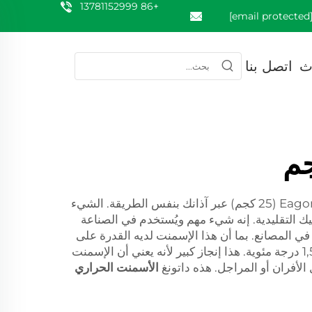
+86 13781152999
[email prote
ث
اتصل بنا
إذا كنت تعمل في مصنع أو أي مكان مليء بالمachinery، فإن هناك نسبة 80% من الفرص لأن يمر الإسمنت الحراري Eagons (25 كجم) عبر آذانك بنفس الطريقة. الشيء
 التقليدية. إنه شيء مهم ويُستخدم في الصناعة
ف يعمل ولماذا يعتبر هذا الأمر مهمًا في المصانع. بما أن هذا الإسمنت لديه القدرة على
مواجهة الحرارة الشديدة، فهو حل استثنائي للمصانع التي تحتوي وحدات تكرير. يمكنه تحمل درجات حرارة تصل إلى 1,500 درجة مئوية. هذا إنجاز كبير لأنه يعني أن الإسمنت
لأفران أو المراجل. هذه داتونغ
الأسمنت الحراري