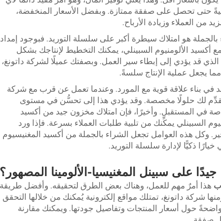
فسيةً حتى تحصل على صفقة ممتازة. وبفضل الأسعار المنخفضة،
 من العملاء وزيادة الأرباح.
ء بالجملة هو امتلاك سيطرة أكبر على سلسلة التوريد. فبوجود إمداد
مع أكسيد الألومنيوم السبينلي، يمكنك التخطيط لإنتاجك بشكل
 الذي قد يؤدي إلى إبطاء سير العمل. وبصفتك عميلًا لشركة داتونغ،
مما يجعل عملية الإنتاج سلسةً.
عد في بناء علاقة قوية مع المورد. وعندما تعمل عن قرب مع شركة
نقدِّم لك حلولًا مخصصة. وقد يؤدي هذا إلى تحسُّن في مستوى
ي المستقبل. وأخيرًا، فإن امتلاك مخزون جيد من أكسيد
يوم السبينلي يمكِّنك من تلبية طلبات العملاء بسرعة. فإذا ورد
خير. وكل هذه العوامل تجعل الشراء بالجملة من أكسيد المغنيسيوم
يارًا ذكيًّا لإدارة سلسلة التوريد.
جيدًا على سبينل المغنيسيا-الألومينا المصهور؟
اب
هذا أمرٌ مهم للعمل، وهناك بعض الطرق لتحقيقه. وأفضل طريقة
نها شركة داتونغ، تمتلك مواقع إلكترونية يُمكنك من خلالها التحقق
 واضحةً حول أسعار المنتجات وتفاصيل جودتها. ويمكنك مقارنة
ل صفقة.