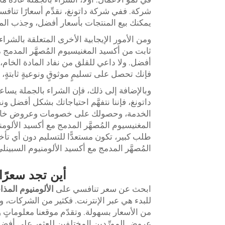
شركة. ففي شركة داتونغ، نقدِّم أسعارًا تنا
يمكنك بيع المنتجات بأسعار أفضل، وجذب المزيد
ومن الأمور الإيجابية الأخرى المتعلقة بالشرا
ثابت من أكسيد المغنيسيوم المُصهَّر المدمج 
أفضل. ولا داعي للقلق من نفاد المادة الخام،
فإنك تحصل على تسليمٍ موثوقٍ ونوعيةٍ ثابتةٍ، 
وبالإضافة إلى ذلك، فإن الشراء بالجملة يسا
داتونغ، فإننا نتفهَّم احتياجاتك بشكل أفضل و
الخدمة، وحصولك على خصومات وعروض خاصة ف
المغنيسيوم المُصهَّر المدمج مع أكسيد الألومن
طلب كبير، تكون مستعدًّا للتسليم دون أي تأ
المُصهَّر المدمج مع أكسيد الألومنيوم السبينلي خ
أين تجد سعرًا 
ابحث عن سعر تنافسي على
الألومنيوم المذ
للبدء هي عبر الإنترنت. فكثير من الشركات، وم
من الأسعار بسهولة. وتقدّم موقعنا معلوماتٍ
عروض المورِّدين المختلفين للعثور على أفض