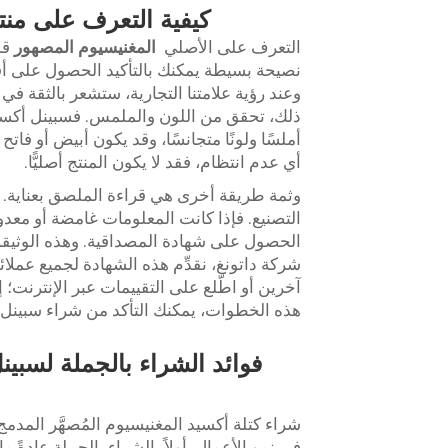
كيفية التعرف على منتج
التعرف على الأصلي
المغنيسيوم المصهور
قد
نصيحة بسيطة يمكنك بالتأكيد الحصول على أفضل
وعند رؤية علامتنا التجارية، ستشعر بالثقة في ش
ذلك، تحقق من اللون والملمس. فسبينل أكسيد
أملسًا ولونًا متجانسًا، وقد يكون أبيض أو فات
أي عدم انتظام، فقد لا يكون المنتج أصليًّا.
وثمة طريقة أخرى هي قراءة الملصق بعناية. فا
التصنيع. فإذا كانت المعلومات غامضة أو معدوم
الحصول على شهادة المصداقية. وهذه الوثيقة ت
شركة داتونغ، نقدِّم هذه الشهادة لجميع عملا
آخرين أو اطّلع على التقييمات عبر الإنترنت؛ إذ
هذه الخطوات، يمكنك التأكد من شراء سبينل 
فوائد الشراء بالجملة لسبي
شراء كتلة أكسيد المغنيسيوم المُصهَّر المدمج
في نمو الأعمال. أولاً، الشراء بالجملة عادةً ما