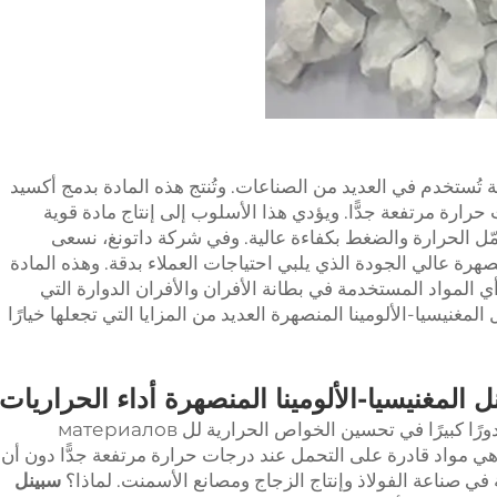
مة تُستخدم في العديد من الصناعات. وتُنتج هذه المادة بدمج أكسيد
رارة مرتفعة جدًّا. ويؤدي هذا الأسلوب إلى إنتاج مادة قوية
تحمّل الحرارة والضغط بكفاءة عالية. وفي شركة داتونغ، نسعى
نصهرة عالي الجودة الذي يلبي احتياجات العملاء بدقة. وهذه المادة
المواد المستخدمة في بطانة الأفران والأفران الدوارة التي
لمغنيسيا-الألومينا المنصهرة العديد من المزايا التي تجعلها خيارًا
المغنيسيا-الألومينا المنصهرة أداء الحراريات
تلعب سبينل المغنيسيا-الألومنيوم المنصهرة دورًا كبيرًا في تحسين الخواص الحرارية لل материалов
 هي مواد قادرة على التحمل عند درجات حرارة مرتفعة جدًّا دون أن
ي صناعة الفولاذ وإنتاج الزجاج ومصانع الأسمنت. لماذا؟
سبينل