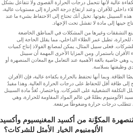
كفاءة عالية لأنها تتحمل درجات الحرارة القصوى ولا تتفاعل بشكل
اء داخلي للأفران. وعند ارتفاع درجة الحرارة إلى مستويات عالية،
 هذه السبينل بقوتها. تخيل أنك تحتاج إلى الاحتفاظ بشيء ما عند
اج حينها إلى مادة لا تفشل تحت الإجهاد.
منع التشققات وغيرها من المشكلات في المناطق الخاضعة
 للحرارة، تطيل عمر الطلاء الداخلي، مما يقلل الحاجة إلى
 للشركات. فعلى سبيل المثال، يمكن لمصانع الفولاذ إنتاج كميات
 الأفران باستمرار. ومن المزايا الأخرى المهمة أن سبينل
، وهي خاصية بالغة الأهمية عند التعامل مع المعادن المنصهرة أو
ؤدي وظيفتها بسلاسة.
ًا الطاقة. وبما أنها تحتفظ بالحرارة بكفاءة عالية، فإن الأفران
اج إلى طاقة أقل للحفاظ على درجات الحرارة العالية. وهذا مفيدٌ
 التكلفة التشغيلية على الشركات. وباختصار، تُعَدُّ مادة السبينل
سيد الألومنيوم بطلةً في عالم المواد المقاومة للحرارة، وهي
ي تتطلب درجات حرارة وضغوطًا مرتفعة.
ُنصهرة المكوَّنة من أكسيد المغنيسيوم وأكسيد
الألومنيوم الخيار الأمثل للشركات؟