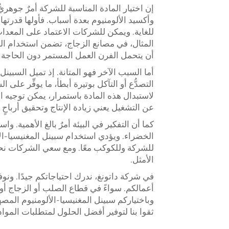
إن اختيار المادة المناسبة للشركة أمرٌ جوهريٌّ
وأكسيد الألومنيوم بعدة أسباب. فأولها قدرتها
للغاية. ويمكن للشركات الاعتماد على المعد
المثال، في مصانع الزجاج، تضمن استخدام السب
أن يتحمل الفرن العمل المستمر دون الحاجة 
أما السبب الآخر فهو المتانة. إذ تميل السبينل
التصدُّع أو التآكل بوتيرة أبطأ، ما يوفِّر عل
لاستبدال هذه المادة باستمرار، يمكن توجيه ا
عن التشغيل يعني زيادة الإنتاج وتحقيق أرباحٍ
كما أن التفكير في البيئة أمرٌ بالغ الأهمية.
الخضراء. ويؤدي استخدام سبينل المغنيسيا-الأ
للشركة وللكوكب معًا. ومع سعي الشركات نحو اع
الأمثل.
في شركة داتونغ، ندرك احتياجاتكم جيدًا. ونو
أعمالكم. سواءً في قطاع الصلب أو الزجاج أو
وباختياركم سبينل المغنيسيا-الألومنيوم الم
ثقوا بنا لتوفير أفضل الحلول لمتطلبات المواد ا