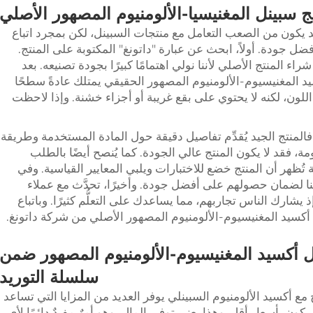
 سبينل المغنيسيا-الألومنيوم المصهور الأصلي
 يكون من الصعب التعامل مع منتجات السبينل، لكن بمجرد اتباع
 جودة. أولاً، ابحث عن عبارة "داتونغ" المكتوبة على المنتج.
راء المنتج الأصلي لأننا نولي اهتمامًا كبيرًا بجودة تصنيعه. بعد
 المغنيسيوم-الألومنيوم المصهور الحقيقي يمتلك عادةً سطحًا
ح اللون، لكنه لا يحتوي على بقع غريبة أو أجزاء خشنة. وإذا لاحظت
لمنتج الجيد يُقدِّم تفاصيل دقيقة حول المادة المستخدمة وطريقة
ة، فقد لا يكون المنتج عالي الجودة. كما يُنصح أيضًا بالطلب
ُظهر أن المنتج خضع للاختبارات ويلبي المعايير القياسية. وفي
ئنا لضمان حصولهم على أفضل جودة. وأخيرًا، تحدَّث مع عملاء
 يشارك الناس تجاربهم، مما يساعدك على التعلُّم كثيرًا. وباتباع
أكسيد المغنيسيوم-الألومنيوم المصهور الأصلي من شركة داتونغ.
نل أكسيد المغنيسيوم-الألومنيوم المصهور ضمن
سلسلة التوريد
 مع أكسيد الألومنيوم السبينلي يوفر العديد من المزايا التي تساعد
 يكون بأسعار أقل. وهذا يعني توفير المال، وهو أمرٌ مفيدٌ دائمًا لأي