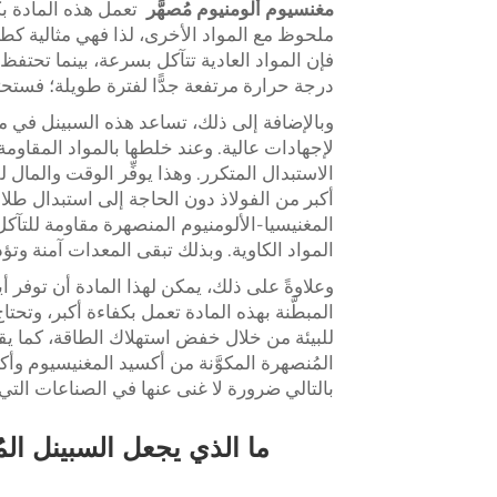
مغنسيوم ألومنيوم مُصهَّر
تعمل هذه المادة ب
ملحوظ مع المواد الأخرى، لذا فهي مثالية كطل
فإن المواد العادية تتآكل بسرعة، بينما تحتفظ
درجة حرارة مرتفعة جدًّا لفترة طويلة؛ فستحت
وبالإضافة إلى ذلك، تساعد هذه السبينل في 
لإجهادات عالية. وعند خلطها بالمواد المقاومة
الاستبدال المتكرر. وهذا يوفِّر الوقت والمال
أكبر من الفولاذ دون الحاجة إلى استبدال طلاء
المغنيسيا-الألومنيوم المنصهرة مقاومة للتآكل
المواد الكاوية. وبذلك تبقى المعدات آمنة وت
وعلاوةً على ذلك، يمكن لهذا المادة أن توفر أيض
المبطَّنة بهذه المادة تعمل بكفاءة أكبر، وتحت
للبيئة من خلال خفض استهلاك الطاقة، كما يقلل
المُنصهرة المكوَّنة من أكسيد المغنيسيوم وأك
بالتالي ضرورة لا غنى عنها في الصناعات الت
ما الذي يجعل السبينل الم