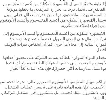
 للغاية، وتتميَّز السبينل المُنصهرة المكوَّنة من أكسيد المغنيسيوم
 الفائقة على تحمل درجات الحرارة المرتفعة، ما يجعلها موثوقةً
ات المبطَّنة بهذه المادة دون خوف من حدوث أعطال. فعلى سبيل
ينل المُنصهرة المكوَّنة من أكسيد المغنيسيوم وأكسيد الألومنيوم
إلى إجراء إصلاحات متكررة.
 المُنصهرة المكوَّنة من أكسيد المغنيسيوم وأكسيد الألومنيوم إلى
ى الشركات المال على المدى الطويل. فعندما لا تصبح هناك حاجةٌ
لموارد المالية إلى مجالات أخرى. كما أن انخفاض فترات التوقف
 أفضل.
 واستخدام المواد الموفرة للطاقة يساعد الشركة على تحقيق أهدافها
لومنيوم المصهور إلى خفض استهلاك الطاقة، مما يُحقِّق فائدةً
تماد ممارسات أكثر اخضرارًا، فإن هذه المادة تُعَدُّ الخيار
فر لكم سبينل المغنيسيا-الألومنيوم المصهور عالي الجودة لدعم نمو
 الأسمنت، فإن هذه المادة قادرة على تحسين عمليات التشغيل.
صهور، لا تشترون منتجًا فحسب، بل تستثمرون في مستقبل شركتكم.
لنارية!