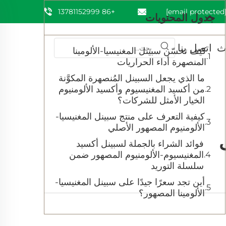
+86 13781152999
[email prote
جدول المحتويات
ث
اتصل بنا
كيف تحسّن سبينل المغنيسيا-الألومينا
المنصهرة أداء الحراريات
ما الذي يجعل السبينل المُنصهرة المكوَّنة
من أكسيد المغنيسيوم وأكسيد الألومنيوم
الخيار الأمثل للشركات؟
كيفية التعرف على منتج سبينل المغنيسيا-
الألومنيوم المصهور الأصلي
فوائد الشراء بالجملة لسبينل أكسيد
المغنيسيوم-الألومنيوم المصهور ضمن
سلسلة التوريد
أين تجد سعرًا جيدًا على سبينل المغنيسيا-
الألومينا المصهور؟