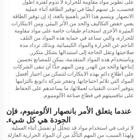
على تطوير مواد مقاومة للحرارة لا تدوم لفترة أطول
فحسب، بل تسهم أيضًا في توفير الطاقة أثناء عملية
الانصهار. ويتسم هذا الأمر بأهميةٍ بالغة، إذ إن توفير الطاقة
يعني خفض التكاليف والحد من الأثر البيئي. ومن الابتكارات
المثيرة الأخرى استخدام طبقات خاصة على مواد مقاومة
للحرارة، والتي تساعد في حماية هذه المواد من التلف
الناجم عن الحرارة والمواد الكيميائية. وبذلك تزداد مدة
صلاحيتها وتقل الحاجة إلى استبدالها بشكل متكرر.
وباستخدام هذه المواد المتقدمة، يمكن للمصانع تحسين
إنتاجها والحد من الهدر. ومن المهم جدًّا أن تبقى الشركات
على اطلاعٍ دائمٍ بهذه الابتكارات لتتمكن من اختيار أفضل
المواد التي تلائم احتياجاتها. وتفخر شركة داتونغ بالتزامها
بتوفير أحدث التقنيات لعملائها، ما يساعدهم على الحفاظ
على تنافسيتهم في قطاع صناعة الألومنيوم.
عندما يتعلق الأمر بانصهار الألومنيوم، فإن
الجودة هي كل شيء.
لا ترغب في استخدام مواد قد تتحلّل أو تفشل أثناء العملية.
ولهذا السبب، من المهم التأكّد من أن المواد الحرارية العازلة