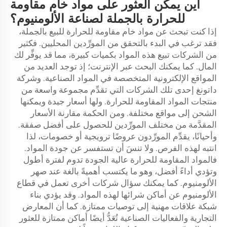
أين يمكن العثور على مواد خام مقاومة
للحرارة بالجملة لصناعة الألومنيوم؟
إذا كنت تبحث عن مواد خام مقاومة للحرارة للبيع بالجملة،
فقد ترغب في البدء بالتحقق من المورِّدين المحليين. فكثير
من الشركات تبيع هذه المواد بكميات كبيرة، مما قد يوفِّر لك
المال. كما يمكنك البحث عبر الإنترنت؛ إذ توجد العديد من
المواقع الإلكترونية المتخصصة في المواد الصناعية. وشركة
داتونغ إحدى تلك الشركات التي تقدِّم مجموعة واسعة من
منتجات المواد المقاومة للحرارة. ولها أسعار جيدة ويمكنها
الشحن إلى مواقع مختلفة. ومن الحكمة مقارنة الأسعار
المقدَّمة من مختلف المورِّدين للحصول على أفضل صفقة.
وأحيانًا، يقدِّم المورِّدون عروضًا ترويجية أو خصومات، لذا
انتبه لهذه الفرص. ولا تنسَ أن تستفسر عن جودة المواد.
فالمواد المقاومة للحرارة عالية الجودة تدوم لفترة أطول
وتؤدي أداءً أفضل، وهو ما يكتسب أهميةً بالغة عند صهر
الألومنيوم. كما يمكنك سؤال شركات أخرى تعمل في قطاع
الألومنيوم عن أماكن شرائها لهذه المواد. وقد يؤدي بناء
شبكة علاقات مهنية إلى توصيات ممتازة. كما أن المعارض
التجارية والفعاليات الصناعية تُعَدُّ أيضًا أماكن ممتازة للعثور