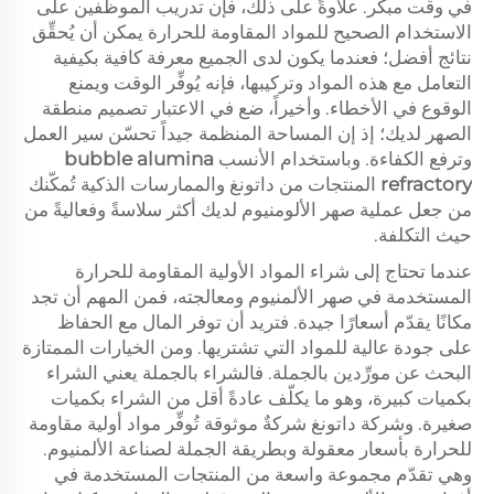
في وقت مبكر. علاوةً على ذلك، فإن تدريب الموظفين على
الاستخدام الصحيح للمواد المقاومة للحرارة يمكن أن يُحقِّق
نتائج أفضل؛ فعندما يكون لدى الجميع معرفة كافية بكيفية
التعامل مع هذه المواد وتركيبها، فإنه يُوفِّر الوقت ويمنع
الوقوع في الأخطاء. وأخيراً، ضع في الاعتبار تصميم منطقة
الصهر لديك؛ إذ إن المساحة المنظمة جيداً تحسّن سير العمل
وترفع الكفاءة. وباستخدام الأنسب
bubble alumina
refractory
المنتجات من داتونغ والممارسات الذكية تُمكّنك
من جعل عملية صهر الألومنيوم لديك أكثر سلاسةً وفعاليةً من
حيث التكلفة.
عندما تحتاج إلى شراء المواد الأولية المقاومة للحرارة
المستخدمة في صهر الألمنيوم ومعالجته، فمن المهم أن تجد
مكانًا يقدّم أسعارًا جيدة. فتريد أن توفر المال مع الحفاظ
على جودة عالية للمواد التي تشتريها. ومن الخيارات الممتازة
البحث عن مورِّدين بالجملة. فالشراء بالجملة يعني الشراء
بكميات كبيرة، وهو ما يكلّف عادةً أقل من الشراء بكميات
صغيرة. وشركة داتونغ شركةٌ موثوقة تُوفِّر مواد أولية مقاومة
للحرارة بأسعار معقولة وبطريقة الجملة لصناعة الألمنيوم.
وهي تقدّم مجموعة واسعة من المنتجات المستخدمة في