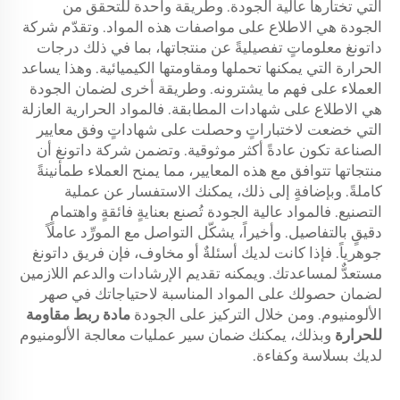
التي تختارها عالية الجودة. وطريقة واحدة للتحقق من
الجودة هي الاطلاع على مواصفات هذه المواد. وتقدّم شركة
داتونغ معلوماتٍ تفصيليةً عن منتجاتها، بما في ذلك درجات
الحرارة التي يمكنها تحملها ومقاومتها الكيميائية. وهذا يساعد
العملاء على فهم ما يشترونه. وطريقة أخرى لضمان الجودة
هي الاطلاع على شهادات المطابقة. فالمواد الحرارية العازلة
التي خضعت لاختباراتٍ وحصلت على شهاداتٍ وفق معايير
الصناعة تكون عادةً أكثر موثوقية. وتضمن شركة داتونغ أن
منتجاتها تتوافق مع هذه المعايير، مما يمنح العملاء طمأنينةً
كاملةً. وبإضافةٍ إلى ذلك، يمكنك الاستفسار عن عملية
التصنيع. فالمواد عالية الجودة تُصنع بعنايةٍ فائقةٍ واهتمامٍ
دقيقٍ بالتفاصيل. وأخيراً، يشكّل التواصل مع المورِّد عاملاً
جوهرياً. فإذا كانت لديك أسئلةٌ أو مخاوف، فإن فريق داتونغ
مستعدٌّ لمساعدتك. ويمكنه تقديم الإرشادات والدعم اللازمين
لضمان حصولك على المواد المناسبة لاحتياجاتك في صهر
الألومنيوم. ومن خلال التركيز على الجودة
مادة ربط مقاومة
للحرارة
وبذلك، يمكنك ضمان سير عمليات معالجة الألومنيوم
لديك بسلاسة وكفاءة.