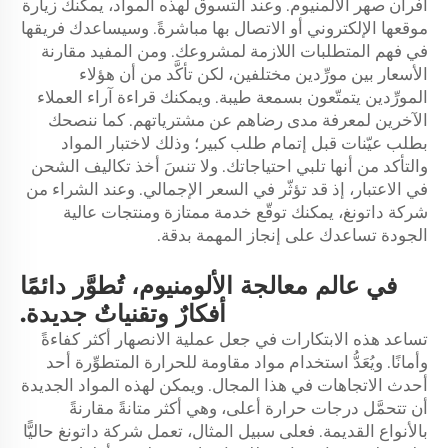
أفران صهر الألمنيوم. وعند التسوق لهذه المواد، يمكنك زيارة
موقعها الإلكتروني أو الاتصال بها مباشرةً. وسيساعدك فريقها
في فهم المتطلبات اللازمة لمشروعك. ومن المفيد مقارنة
الأسعار بين مورِّدين مختلفين، لكن تأكَّد من أن هؤلاء
المورِّدين يتمتّعون بسمعة طيبة. ويمكنك قراءة آراء العملاء
الآخرين لمعرفة مدى رضاهم عن مشترياتهم. كما ننصحك
بطلب عيّنات قبل إتمام طلب كبير؛ وذلك لاختبار المواد
والتأكد من أنها تلبي احتياجاتك. ولا تنسَ أخذ تكاليف الشحن
في الاعتبار، إذ قد تؤثّر في السعر الإجمالي. وعند الشراء من
شركة داتونغ، يمكنك توقّع خدمة ممتازة ومنتجات عالية
الجودة تساعدك على إنجاز المهمة بدقة.
في عالم معالجة الألومنيوم، تُطوَّر دائمًا
أفكارٌ وتقنياتٌ جديدة.
تساعد هذه الابتكارات في جعل عملية الانصهار أكثر كفاءةً
وأمانًا. ويُعَدُّ استخدام مواد مقاومة للحرارة المتطوِّرة أحد
أحدث الاتجاهات في هذا المجال. ويمكن لهذه المواد الجديدة
أن تتحمَّل درجات حرارة أعلى، وهي أكثر متانةً مقارنةً
بالأنواع القديمة. فعلى سبيل المثال، تعمل شركة داتونغ حاليًّا