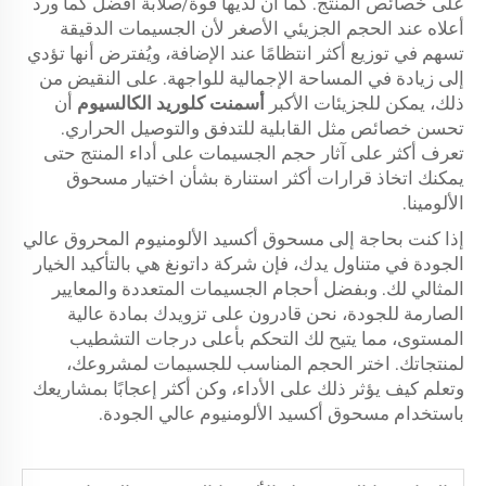
على خصائص المنتج. كما أن لديها قوة/صلابة أفضل كما ورد
أعلاه عند الحجم الجزيئي الأصغر لأن الجسيمات الدقيقة
تسهم في توزيع أكثر انتظامًا عند الإضافة، ويُفترض أنها تؤدي
إلى زيادة في المساحة الإجمالية للواجهة. على النقيض من
ذلك، يمكن للجزيئات الأكبر
أسمنت كلوريد الكالسيوم
أن
تحسن خصائص مثل القابلية للتدفق والتوصيل الحراري.
تعرف أكثر على آثار حجم الجسيمات على أداء المنتج حتى
يمكنك اتخاذ قرارات أكثر استنارة بشأن اختيار مسحوق
الألومينا.
إذا كنت بحاجة إلى مسحوق أكسيد الألومنيوم المحروق عالي
الجودة في متناول يدك، فإن شركة داتونغ هي بالتأكيد الخيار
المثالي لك. وبفضل أحجام الجسيمات المتعددة والمعايير
الصارمة للجودة، نحن قادرون على تزويدك بمادة عالية
المستوى، مما يتيح لك التحكم بأعلى درجات التشطيب
لمنتجاتك. اختر الحجم المناسب للجسيمات لمشروعك،
وتعلم كيف يؤثر ذلك على الأداء، وكن أكثر إعجابًا بمشاريعك
باستخدام مسحوق أكسيد الألومنيوم عالي الجودة.