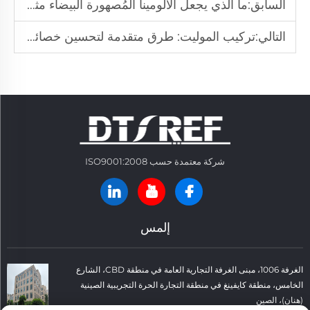
السابق:
ما الذي يجعل الألومينا المُصهورة البيضاء مثالية للصقل الدقيق
التالي:
تركيب الموليت: طرق متقدمة لتحسين خصائص المواد المقاومة للحرارة
شركة معتمدة حسب ISO9001:2008
إلمس
الغرفة 1006، مبنى الغرفة التجارية العامة في منطقة CBD، الشارع
الخامس، منطقة كايفينغ في منطقة التجارة الحرة التجريبية الصينية
(هنان)، الصين