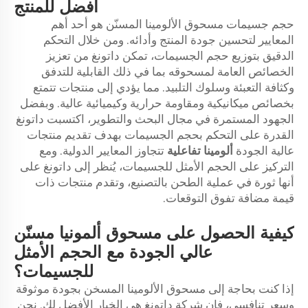
أفضل للمنتج
حجم جسيمات مسحوق الألومينا المسنّن هو أحد أهم
المعايير لتحسين جودة المنتج وأدائه. ومن خلال التحكم
الدقيق بتوزيع حجم الجسيمات، تمكن داتونغ من تعزيز
الخصائص العامة لمسحوقه بما في ذلك القابلية للتدفق
وكثافة التعبئة وسلوك التلبيد. مما يؤدي إلى منتجات تتمتع
بخصائص ميكانيكية ومقاومة حرارية وكيميائية عالية. وبفضل
الجهود المستمرة في مجال البحث والتطوير، اكتسبت داتونغ
القدرة على التحكم بحجم الجسيمات بهدف تقديم منتجات
عالية الجودة
ألومينا تفاعلية
تتجاوز المعايير الدولية. ومع
التركيز على الحجم الأمثل للجسيمات، يُنظر إلى داتونغ على
أنها ثورة في عملية الطحن بالتصنيع، وتقدم منتجات ذات
قيمة مضافة تفوق التوقعات.
كيفية الحصول على مسحوق ألمونيا مسنّن
عالي الجودة مع الحجم الأمثل
للجسيمات؟
إذا كنت بحاجة إلى مسحوق الألومينا المسخن بجودة موثوقة
وسعر تنافسي، فإن شركة داتونغ هي الخيار الأفضل لك. نحن