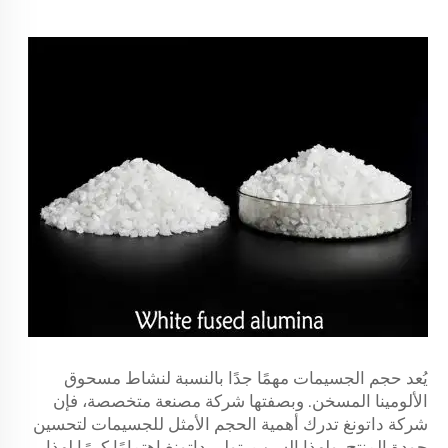
يُعد حجم الجسيمات مهمًا جدًا بالنسبة لنشاط مسحوق
الألومينا المسخن. وبصفتها شركة مصنعة متخصصة، فإن
شركة داتونغ تدرك أهمية الحجم الأمثل للجسيمات لتحسين
جودة المنتج. ولهذا السبب، تولي داتونغ اهتمامًا كبيرًا لهذا