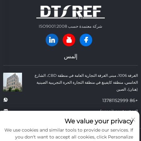
شركة معتمدة حسب ISO9001:2008
إلمس
الغرفة 1006، مبنى الغرفة التجارية العامة في منطقة CBD، الشارع
الخامس، منطقة كايفينغ في منطقة التجارة الحرة التجريبية الصينية
(هنان)، الصين
+86 13781152999
[email protected]
We value your privacy
We use cookies and similar tools to provide our services. If
حقوق النسخ © شركة كايفنغ داتونغ لمواد البناء الحرارية المحدودة. جميع الحقوق
you don't want to accept all cookies, click Personalize