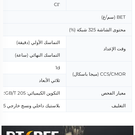
CΓ
BET (سم/غ)
محتوى الشاشة 325 شبكة (%)
التماسك الأولي (دقيقة)
وقت الإعداد
التماسك النهائي (ساعة)
1d
CCS/CMOR (ميجا باسكال)
ثلاثي الأبعاد
معيار الفحص
التكوين الكيميائي: GB/T 205؛ B.E.T.: GB/T 8074؛ وقت التصلب: GB/T 1346؛ القوة: GB/T 17671 و GB201-2000
التغليف
بلاستيك داخلي ونسج خارجي 25 كجم/شريط (يمكن تخصيصه حسب متطلبات العميل)