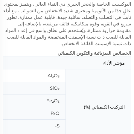
البوكسيت الخاصة والحجر الجيري ذي النقاء العالي، ويتميز بمحتوى
عالٍ جدًا من الألومينا ومحتوى شديد الانخفاض من الشوائب، مع أداء
ثابت في التصلب والتصلد، سائلية جيدة، قابلية عمل ممتازة، تطور
سريع في القوة، وقوة ميكانيكية فائقة مرتفعة، بالإضافة إلى
مقاومة حرارية ممتازة. ويُستخدم على نطاق واسع في إعداد المواد
القابلة للصب ذات نسبة الإسمنت المنخفضة والمواد القابلة للصب
ذات نسبة الإسمنت الفائقة الانخفاض.
الخصائص الفيزيائية والتكوين الكيميائي
مؤشر الأداء
Al₂O₃
SiO₂
Fe₂O₃
التركيب الكيميائي (%)
R₂O
S-