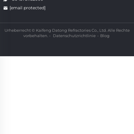
[email protected]
Urheberrecht © Kaifeng Datong Refractories Co., Ltd. Alle Rechte
vorbehalten. -
Datenschutzrichtlinie
-
Blog