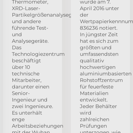
Thermometer,
wurde am 7.
XRD-Laser-
April 2016 unter
Partikelgrößenanalysegeräte
der
und andere
Wertpapierkennnu
führende Test-
836236 notiert.
und
In jüngster Zeit
Analysegeräte.
hat es sich zum
Das
größten und
Technologiezentrum
umfassendsten
beschäftigt
qualitativ
über 10
hochwertigen
technische
aluminiumbasierten
Mitarbeiter,
Rohstoffzentrum
darunter einen
für feuerfeste
Senior-
Materialien
Ingenieur und
entwickelt.
zwei Ingenieure.
Jeder Behälter
Es unterhält
wird
enge
zahlreichen
Arbeitsbeziehungen
Prüfungen
mit der Wuhan
unterzogen, wie