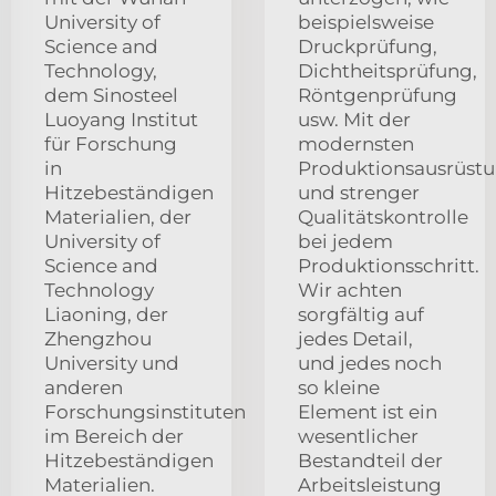
University of
beispielsweise
Science and
Druckprüfung,
Technology,
Dichtheitsprüfung,
dem Sinosteel
Röntgenprüfung
Luoyang Institut
usw. Mit der
für Forschung
modernsten
in
Produktionsausrüst
Hitzebeständigen
und strenger
Materialien, der
Qualitätskontrolle
University of
bei jedem
Science and
Produktionsschritt.
Technology
Wir achten
Liaoning, der
sorgfältig auf
Zhengzhou
jedes Detail,
University und
und jedes noch
anderen
so kleine
Forschungsinstituten
Element ist ein
im Bereich der
wesentlicher
Hitzebeständigen
Bestandteil der
Materialien.
Arbeitsleistung