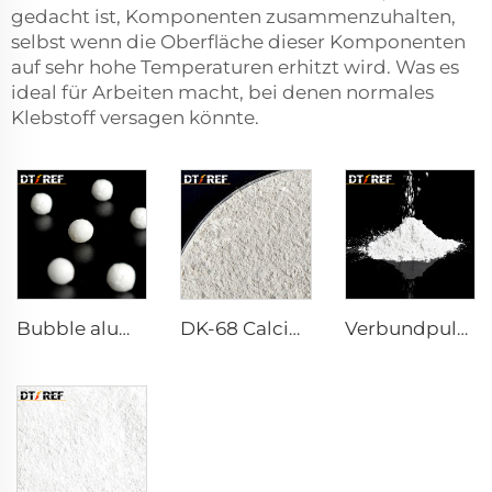
gedacht ist, Komponenten zusammenzuhalten,
selbst wenn die Oberfläche dieser Komponenten
auf sehr hohe Temperaturen erhitzt wird. Was es
ideal für Arbeiten macht, bei denen normales
Klebstoff versagen könnte.
Bubble alumina
DK-68 Calciumaluminat-Zement
Verbundpulver Reaktives α-Al₂O₃ Pulver