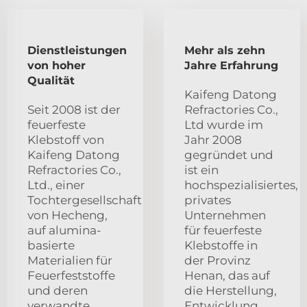
Dienstleistungen
Mehr als zehn
von hoher
Jahre Erfahrung
Qualität
Kaifeng Datong
Seit 2008 ist der
Refractories Co.,
feuerfeste
Ltd wurde im
Klebstoff von
Jahr 2008
Kaifeng Datong
gegründet und
Refractories Co.,
ist ein
Ltd., einer
hochspezialisiertes,
Tochtergesellschaft
privates
von Hecheng,
Unternehmen
auf alumina-
für feuerfeste
basierte
Klebstoffe in
Materialien für
der Provinz
Feuerfeststoffe
Henan, das auf
und deren
die Herstellung,
verwandte
Entwicklung