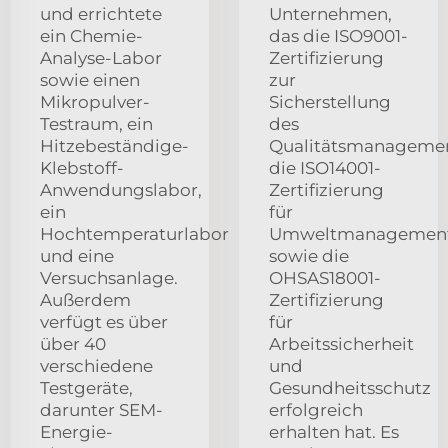
und errichtete
Unternehmen,
ein Chemie-
das die ISO9001-
Analyse-Labor
Zertifizierung
sowie einen
zur
Mikropulver-
Sicherstellung
Testraum, ein
des
Hitzebeständige-
Qualitätsmanagemen
Klebstoff-
die ISO14001-
Anwendungslabor,
Zertifizierung
ein
für
Hochtemperaturlabor
Umweltmanagement
und eine
sowie die
Versuchsanlage.
OHSAS18001-
Außerdem
Zertifizierung
verfügt es über
für
über 40
Arbeitssicherheit
verschiedene
und
Testgeräte,
Gesundheitsschutz
darunter SEM-
erfolgreich
Energie-
erhalten hat. Es