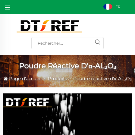
FR
Poudre Réactive D'α-AL₂O₃
Page d'accueil
>
Produits
>
Poudre réactive d'α-AL₂O₃