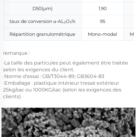
D50(μm)
1.90
taux de conversion α-AL₂O₃%
95
Répartition granulométrique
Mono-modal
Mo
remarque :
·La taille des particules peut également être traitée
selon les exigences du client.
·Norme d'essai : GB/T3044-89; GB3604-83
·Emballage : plastique intérieur tressé extérieur
25kg/sac ou 1000KG/sac (selon les exigences des
clients)