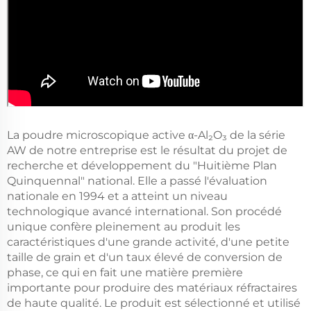
La poudre microscopique active α-Al₂O₃ de la série
AW de notre entreprise est le résultat du projet de
recherche et développement du "Huitième Plan
Quinquennal" national. Elle a passé l'évaluation
nationale en 1994 et a atteint un niveau
technologique avancé international. Son procédé
unique confère pleinement au produit les
caractéristiques d'une grande activité, d'une petite
taille de grain et d'un taux élevé de conversion de
phase, ce qui en fait une matière première
importante pour produire des matériaux réfractaires
de haute qualité. Le produit est sélectionné et utilisé