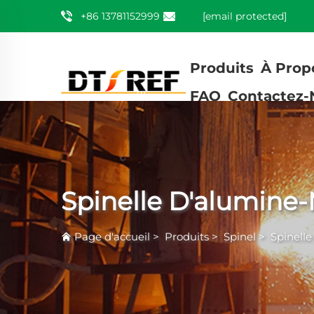
+86 13781152999
[email protected]
Produits
À Prop
FAQ
Contactez-
Spinelle D'alumine-
Page d'accueil
>
Produits
>
Spinel
>
Spinelle