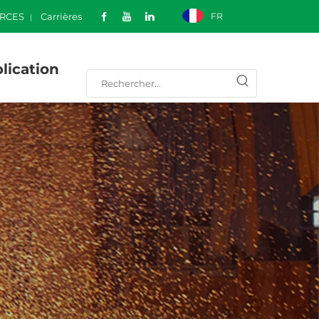
RCES
Carrières
FR
lication