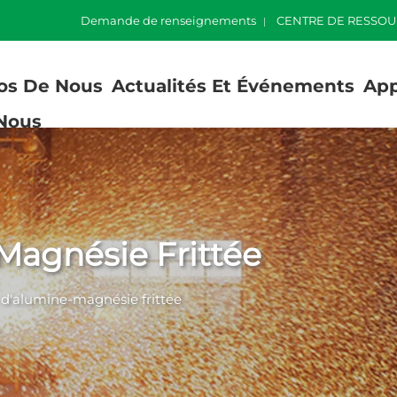
Demande de renseignements
CENTRE DE RESSOU
os De Nous
Actualités Et Événements
App
Nous
Magnésie Frittée
 d'alumine-magnésie frittée