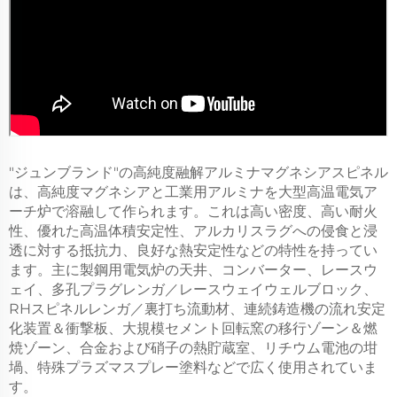
"ジュンブランド"の高純度融解アルミナマグネシアスピネル
は、高純度マグネシアと工業用アルミナを大型高温電気ア
ーチ炉で溶融して作られます。これは高い密度、高い耐火
性、優れた高温体積安定性、アルカリスラグへの侵食と浸
透に対する抵抗力、良好な熱安定性などの特性を持ってい
ます。主に製鋼用電気炉の天井、コンバーター、レースウ
ェイ、多孔プラグレンガ／レースウェイウェルブロック、
RHスピネルレンガ／裏打ち流動材、連続鋳造機の流れ安定
化装置＆衝撃板、大規模セメント回転窯の移行ゾーン＆燃
焼ゾーン、合金および硝子の熱貯蔵室、リチウム電池の坩
堝、特殊プラズマスプレー塗料などで広く使用されていま
す。