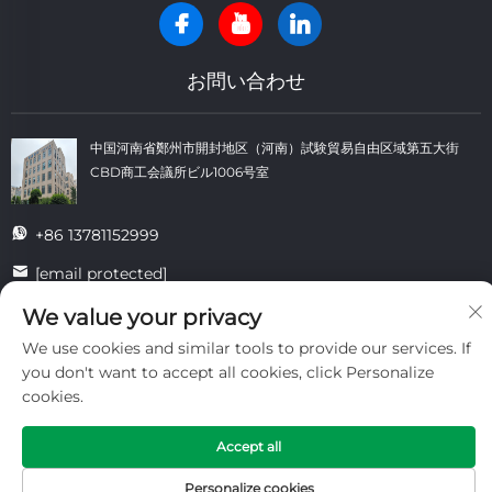
お問い合わせ
中国河南省鄭州市開封地区（河南）試験貿易自由区域第五大街
CBD商工会議所ビル1006号室
+86 13781152999
[email protected]
We value your privacy
We use cookies and similar tools to provide our services. If
著作権 © 開封大同耐火材料有限公司 すべての権利を留保します。 -
プラ
you don't want to accept all cookies, click Personalize
イバシーポリシー
-
ブログ
cookies.
Accept all
Personalize cookies
ホーム
製品
メールアドレス
電話番号