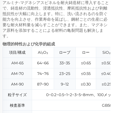
アルミナ-マグネシアスピネルを耐火鋳造材に導入すること
で、鋳造材の流動性、浸透抵抗性、摩耗抵抗性および剥離
抵抗性が大幅に向上します。特に、洗い流されるのを防ぐ
能力を向上させ、作業寿命を延ばし、鋼材ごとの生産に必
要な耐火材料量を減らすことができます。また、マグネシ
ア原料を添加することによる材料の亀裂問題も解決しま
す。
物理的特性および化学的組成
項目/構成
Al₂O₃
ロープ
ロー
SiO₂
AM-65
64~66
33~35
≤0.65
≤0.50
AM-70
74~76
23~25
≤0.55
≤0.40
AM-90
87~90
9~12
≤0.30
≤0.25
粒子サイズ
0~0.2~0.5~1~2~3~5~8mm、10
検査基準
GB50