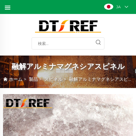
JA
融解アルミナマグネシアスピネル
ホーム
>
製品
>
スピネル
>
融解アルミナマグネシアスピネル