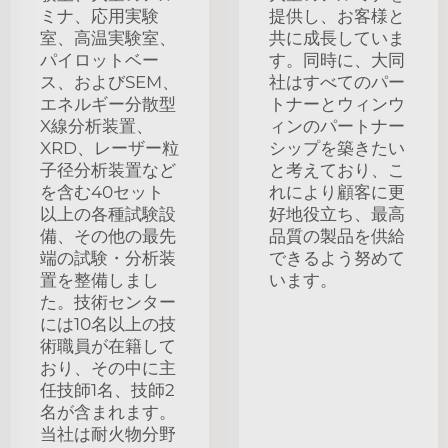
ミナ、応用実験
提供し、お客様と
室、高温実験室、
共に成長していま
パイロットベー
す。同時に、大同
ス、およびSEM、
社はすべてのパー
エネルギー分散型
トナーとウィンウ
X線分析装置、
ィンのパートナー
XRD、レーザー粒
シップを築きたい
子径分析装置など
と考えており、こ
を含む40セット
れにより顧客に更
以上の各種試験設
好地役立ち、最高
備、その他の最先
品質の製品を供給
端の試験・分析装
できるよう努めて
置を整備しまし
います。
た。技術センター
には10名以上の技
術職員が在籍して
おり、その中に主
任技師1名、技師2
名が含まれます。
当社は耐火物分野