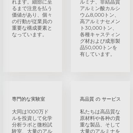
れます。細部に至
ルミナ、非結晶質
るまで注意を払う
アルミン酸カルシ
価値があり、個々
ウム8,000トン、
の行動が従業員の
高アルミナセメン
重要な構成要素と
ト30,000トン、
なっています。
各種キャスティン
グ材および成形製
品50,000トンを
有しています。
専門的な実験室
高品質 の サービス
大同は1000万ド
私たちは高品質な
ルを投資して化学
原材料や各种の貴
分析ラボと微粉試
重な製品、そして
験室、大量のアル
大量のアルミナを