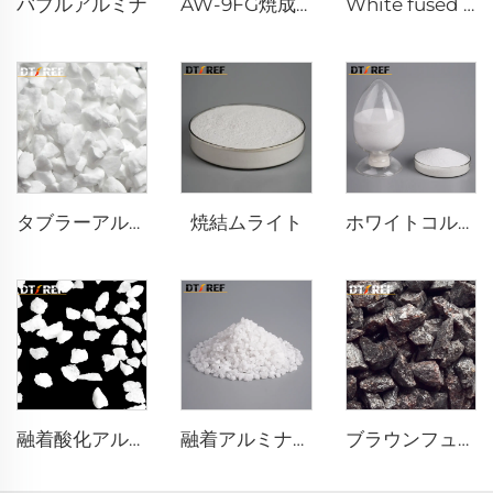
バブルアルミナ
AW-9FG焼成α-Al₂O₃粉末
White fused alumina
焼結ムライト
タブラーアルミナ
ホワイトコルンダム粉末
融着酸化アルミニウム
融着アルミナ粉末
ブラウンフューズドアルミナ