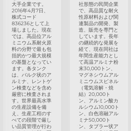
大手企業です。
社形態の民間企業
2016年4月7日、
で、高品質な耐火
株式コード
性原材料および関
836236として上
連製品の開発、製
場しました。現在
造、販売を専門と
では、高品位アル
しています。長年
ミニウム系耐火原
の継続的な発展を
料の分野で最も包
経て、現在同社は
括的かつ最大規模
年間生産能力とし
の基盤となってい
て高温アルミナ粉
ます。各タンク
末30,000トン、
は、バルク状のア
マグネシウムアル
ルミナ、レントゲ
ミニウムスピネル
ン検査などを含め
（電気溶解・焼
厳密に検査されま
結）20,000ト
す。世界最高水準
ン、アルミン酸カ
の生産設備を備
ルシウム10,000ト
え、生産工程のす
ン、白色溶融アル
べての段階で厳し
ミナ50,000ト
い品質管理が行わ
ン、タブラー状ア