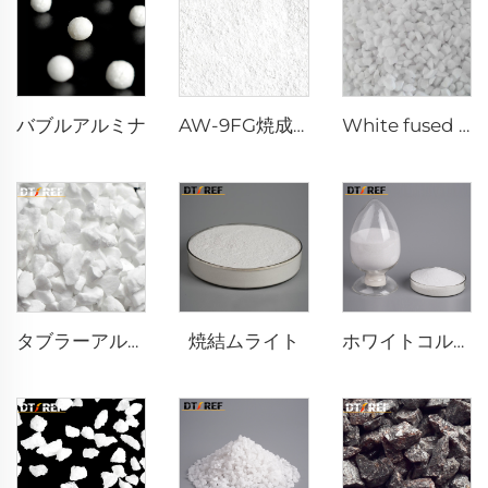
バブルアルミナ
AW-9FG焼成α-Al₂O₃粉末
White fused alumina
焼結ムライト
タブラーアルミナ
ホワイトコルンダム粉末