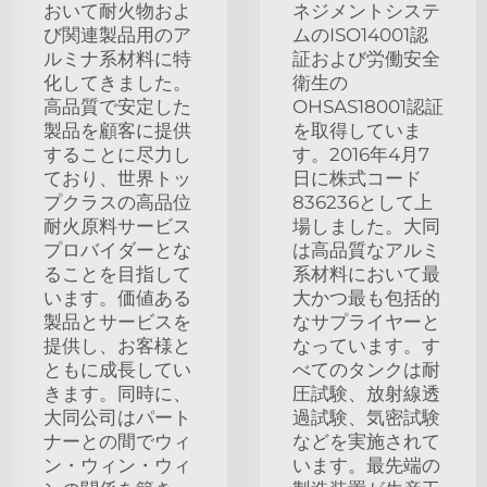
おいて耐火物およ
ネジメントシステ
び関連製品用のア
ムのISO14001認
ルミナ系材料に特
証および労働安全
化してきました。
衛生の
高品質で安定した
OHSAS18001認証
製品を顧客に提供
を取得していま
することに尽力し
す。2016年4月7
ており、世界トッ
日に株式コード
プクラスの高品位
836236として上
耐火原料サービス
場しました。大同
プロバイダーとな
は高品質なアルミ
ることを目指して
系材料において最
います。価値ある
大かつ最も包括的
製品とサービスを
なサプライヤーと
提供し、お客様と
なっています。す
ともに成長してい
べてのタンクは耐
きます。同時に、
圧試験、放射線透
大同公司はパート
過試験、気密試験
ナーとの間でウィ
などを実施されて
ン・ウィン・ウィ
います。最先端の