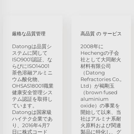
厳格な品質管理
高品質 の サービス
Datongは品質シ
2008年に
ステムに関して
Hechengの子会
ISO9001認証、な
社として大同耐火
らびにISO14001
材料有限公司
茶色溶融アルミニ
（Datong
ウム酸化物、
Refractories Co.,
OHSAS18001職業
Ltd）が褐剛玉
健康安全管理シス
（brown fused
テム認証を取得し
aluminium
ています。
oxide）の事業を
Datongは国家級
開始して以来、当
ハイテク企業であ
社はアルミナ系耐
り、2016年4月7
火原料および関連
日に株式コード
製品に特化し、グ