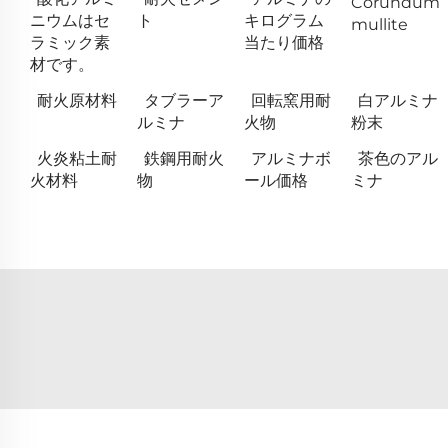
Corundum
ニウムはセ
ト
キログラム
mullite
ラミック素
当たり価格
材です。
耐火原材料
タブラーア
回転窯用耐
白アルミナ
ルミナ
火物
粉末
火炎粘土耐
鉄鋼用耐火
アルミナボ
茶色のアル
火材料
物
ール価格
ミナ