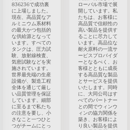
836236で成功裏
ローバル市場で展
に上場しました。
開しています。私
現在、高品質なア
たちは、お客様に
ルミニウム系材料
高品質で信頼性の
の最大かつ包括的
高い製品を提供す
な供給源となって
ることに尽力して
います。すべての
います。高品位な
タンクは、圧力試
耐火原料の一流サ
験、放射線検査、
ービスプロバイダ
気密試験などを実
ーとなるべく、お
施されています。
客様とともに成長
世界最先端の生産
する高品質な製品
設備が、製造工程
とサービスを提供
全体を通じて厳し
いたします。同時
い品質管理を保証
に、大同公司はす
しています。細部
べてのパートナー
に至るまで私たち
との間でウィンウ
の注意を要し、小
ィンの協力関係を
さなこと一つひと
築き、お客様によ
つがチームにとっ
り良い製品を提供