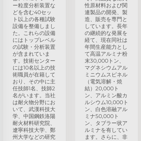
ー粒度分析装置な
性原材料および関
どを含む40セッ
連製品の開発、製
ト以上の各種試験
造、販売を専門と
設備を整備しまし
しています。長年
た。これらの設備
の継続的な発展を
にはトップレベル
経て、現在同社は
の試験・分析装置
年間生産能力とし
が含まれていま
て高温アルミナ粉
す。技術センター
末30,000トン、
には10名以上の技
マグネシウムアル
術職員が在籍して
ミニウムスピネル
おり、その中に主
（電気溶解・焼
任技師1名、技師2
結）20,000ト
名がいます。当社
ン、アルミン酸カ
は耐火物分野にお
ルシウム10,000ト
いて、武漢科技大
ン、白色溶融アル
学、中国鋼鉄洛陽
ミナ50,000ト
耐火材料研究院、
ン、タブラー状ア
遼寧科技大学、鄭
ルミナを有してい
州大学などの研究
ます。さらに、非