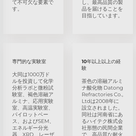
て不可欠な要素で
し、最高品質の製
す。
品を届けることを
目指しています。
専門的な実験室
10年以上以上の経
験
大同は1000万ド
ルを投資して化学
茶色の溶融アルミ
分析ラボと微粉試
ナ酸化物 Datong
験室、褐色溶融ア
Refractories Co.,
ルミナ、応用実験
Ltdは2008年に
室、高温実験室、
設立されました。
パイロットベー
同社は河南省にあ
ス、およびSEM、
るハイテク株式会
エネルギー分光
社形態の民間企業
器、XRD、レーザ
で、高品質な耐火