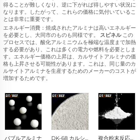
得ることが難しくなり、逆に下がれば得しやすい状況に
なります。したがって、これらの価格に気付いているこ
とは非常に重要です。
エネルギー消費：焼成されたアルミナは高いエネルギー
を必要とし、大同市のものも同様です。
スピネル
この
プロセスでは、酸化アルミニウムを極端な温度まで加熱
する必要があり、これは多くの電力や燃料を必要としま
す。エネルギー価格の上昇は、カルサイトアルミナの価
格も上昇させる可能性があります。これは、同じ量のカ
ルサイトアルミナを生産するためのメーカーのコストが
増加するためです。
バブルアルミナ
DK-68 カルシウムアルミネートセメント
複合粉末反応性α-Al₂O₃粉末