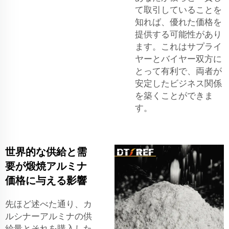
て取引していることを
知れば、優れた価格を
提供する可能性があり
ます。これはサプライ
ヤーとバイヤー双方に
とって有利で、両者が
安定したビジネス関係
を築くことができま
す。
世界的な供給と需
要が煅焼アルミナ
価格に与える影響
先ほど述べた通り、カ
ルシナーアルミナの供
給量とそれを購入した