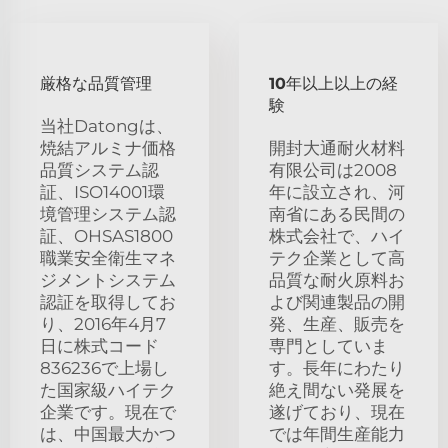
厳格な品質管理
10年以上以上の経
験
当社Datongは、
焼結アルミナ価格
開封大通耐火材料
品質システム認
有限公司は2008
証、ISO14001環
年に設立され、河
境管理システム認
南省にある民間の
証、OHSAS1800
株式会社で、ハイ
職業安全衛生マネ
テク企業として高
ジメントシステム
品質な耐火原料お
認証を取得してお
よび関連製品の開
り、2016年4月7
発、生産、販売を
日に株式コード
専門としていま
836236で上場し
す。長年にわたり
た国家級ハイテク
絶え間ない発展を
企業です。現在で
遂げており、現在
は、中国最大かつ
では年間生産能力