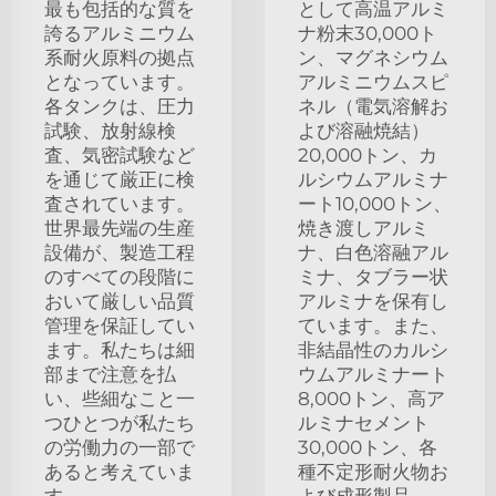
最も包括的な質を
として高温アルミ
誇るアルミニウム
ナ粉末30,000ト
系耐火原料の拠点
ン、マグネシウム
となっています。
アルミニウムスピ
各タンクは、圧力
ネル（電気溶解お
試験、放射線検
よび溶融焼結）
査、気密試験など
20,000トン、カ
を通じて厳正に検
ルシウムアルミナ
査されています。
ート10,000トン、
世界最先端の生産
焼き渡しアルミ
設備が、製造工程
ナ、白色溶融アル
のすべての段階に
ミナ、タブラー状
おいて厳しい品質
アルミナを保有し
管理を保証してい
ています。また、
ます。私たちは細
非結晶性のカルシ
部まで注意を払
ウムアルミナート
い、些細なこと一
8,000トン、高ア
つひとつが私たち
ルミナセメント
の労働力の一部で
30,000トン、各
あると考えていま
種不定形耐火物お
す。
よび成形製品