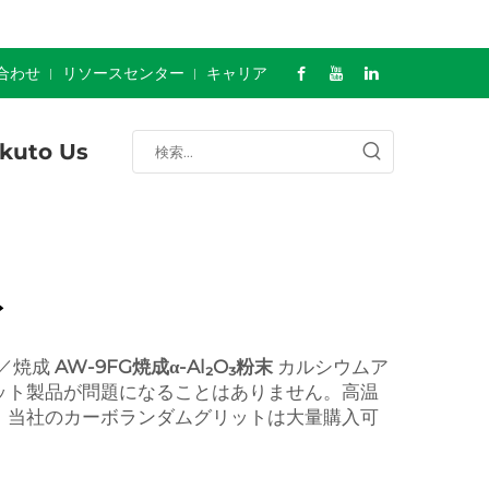
合わせ
リソースセンター
キャリア
kuto Us
ト
性／焼成
AW-9FG焼成α-Al₂O₃粉末
カルシウムア
ット製品が問題になることはありません。高温
、当社のカーボランダムグリットは大量購入可