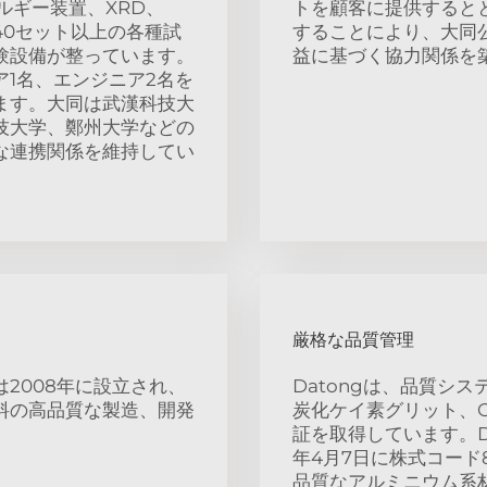
ルギー装置、XRD、
トを顧客に提供すると
40セット以上の各種試
することにより、大同
験設備が整っています。
益に基づく協力関係を
1名、エンジニア2名を
ます。大同は武漢科技大
技大学、鄭州大学などの
な連携関係を維持してい
厳格な品質管理
2008年に設立され、
Datongは、品質システ
料の高品質な製造、開発
炭化ケイ素グリット、O
証を取得しています。D
年4月7日に株式コード
品質なアルミニウム系