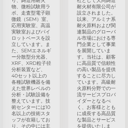
り、鋳造用耐火
社として大同鋳造
物、微粉試験用ラ
耐火材有限公司が
ボ、走査型電子顕
設立されました。
微鏡（SEM）室、
以来、アルミナ系
応用実験室、高温
耐火原料および関
実験室およびパイ
連製品のグローバ
ロットベースを設
ル市場における専
立しています。ま
門企業として事業
た、SEMエネルギ
を展開していま
ー分散型分光器、
す。当社は、顧客
XRF、XRD粒子径
に高品質で信頼性
分析装置など、
の高い製品を提供
40セット以上の
することに尽力し
各種試験機器を備
ています。高級耐
えた世界レベルの
火原料分野での一
分析・試験設備を
流サービスプロバ
整えています。技
イダーとなるべ
術センターには10
く、お客様ととも
名以上の技術スタ
に成長する高品質
ッフが在籍してお
な製品とサービス
り、その中には主
を提供いたしま