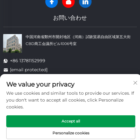
お問い合わせ
中国河南省鄭州市開封地区（河南）試験貿易自由区域第五大街
CBD商工会議所ビル1006号室
+86 13781152999
[email protected]
We value your privacy
We use cookies and similar tools to provide our services. If
著作権 © 開封大同耐火材料有限公司 すべての権利を留保します。 -
プラ
イバシーポリシー
-
ブログ
you don't want to accept all cookies, click Personalize
cookies.
Accept all
Personalize cookies
HOMEPAGE
製品
メールアドレス
電話