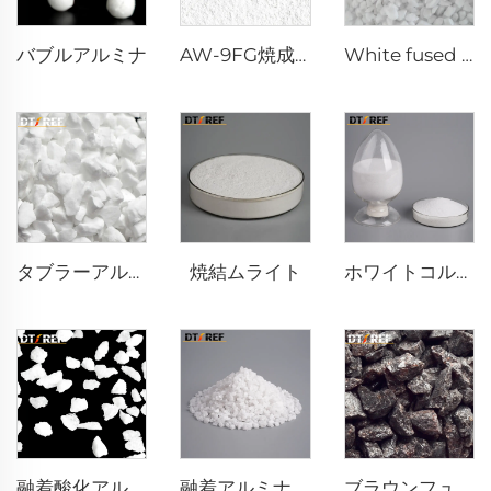
バブルアルミナ
AW-9FG焼成α-Al₂O₃粉末
White fused alumina
焼結ムライト
タブラーアルミナ
ホワイトコルンダム粉末
融着酸化アルミニウム
融着アルミナ粉末
ブラウンフューズドアルミナ