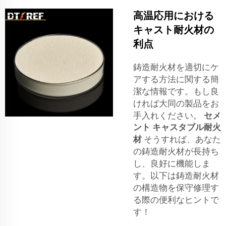
高温応用における
キャスト耐火材の
利点
鋳造耐火材を適切にケ
アする方法に関する簡
潔な情報です。もし良
ければ大同の製品をお
手入れください。
セメ
ント キャスタブル耐火
材
そうすれば、あなた
の鋳造耐火材が長持ち
し、良好に機能しま
す。以下は鋳造耐火材
の構造物を保守修理す
る際の便利なヒントで
す！