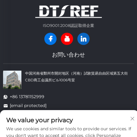
ISO9001:2008認証取得企業
お問い合わせ
中国河南省鄭州市開封地区（河南）試験貿易自由区域第五大街
CBD商工会議所ビル1006号室
+86 13781152999
[email protected]
We value your privacy
著作権 © 開封大同耐火材料有限公司 すべての権利を留保します。 -
プラ
We use cookies and similar tools to provide our services. If
イバシーポリシー
-
ブログ
you don't want to accept all cookies, click Personalize