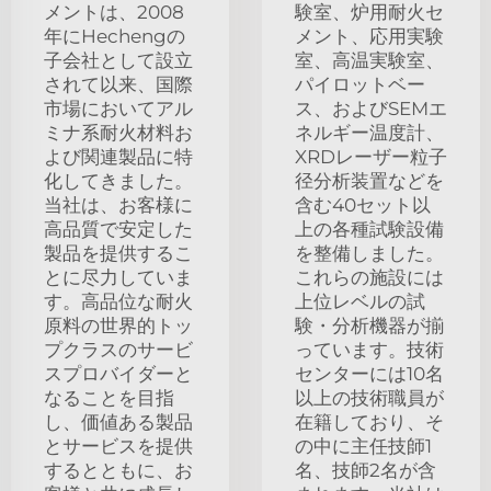
メントは、2008
験室、炉用耐火セ
年にHechengの
メント、応用実験
子会社として設立
室、高温実験室、
されて以来、国際
パイロットベー
市場においてアル
ス、およびSEMエ
ミナ系耐火材料お
ネルギー温度計、
よび関連製品に特
XRDレーザー粒子
化してきました。
径分析装置などを
当社は、お客様に
含む40セット以
高品質で安定した
上の各種試験設備
製品を提供するこ
を整備しました。
とに尽力していま
これらの施設には
す。高品位な耐火
上位レベルの試
原料の世界的トッ
験・分析機器が揃
プクラスのサービ
っています。技術
スプロバイダーと
センターには10名
なることを目指
以上の技術職員が
し、価値ある製品
在籍しており、そ
とサービスを提供
の中に主任技師1
するとともに、お
名、技師2名が含