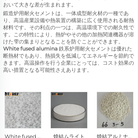
おいて大きな差が生まれます。
鍛造炉用耐火セメントは、一体成型耐火材の一種であ
り、高温産業設備や熱装置の構築に広く使用される耐熱
材料です。その利点の一つは、高温環境下での耐久性で
す。この特性により、熱炉やその他の加熱関連機器が溶
けた雫の集まりとなることを防ぐことができます。
White fused alumina
鉄系炉用耐火セメントは優れた
断熱材でもあり、熱損失を低減してエネルギーを節約で
きます。高温操作を行う企業にとっては、コスト効果の
高い措置となる可能性さえあります。
焼結ムライト
White fused alumina
焼結アルミナマグネシアスピンエル