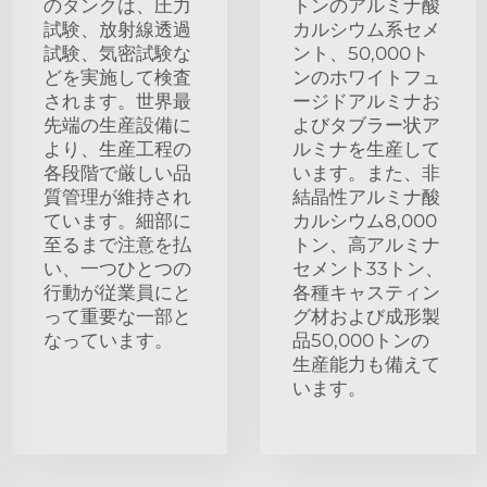
のタンクは、圧力
トンのアルミナ酸
試験、放射線透過
カルシウム系セメ
試験、気密試験な
ント、50,000ト
どを実施して検査
ンのホワイトフュ
されます。世界最
ージドアルミナお
先端の生産設備に
よびタブラー状ア
より、生産工程の
ルミナを生産して
各段階で厳しい品
います。また、非
質管理が維持され
結晶性アルミナ酸
ています。細部に
カルシウム8,000
至るまで注意を払
トン、高アルミナ
い、一つひとつの
セメント33トン、
行動が従業員にと
各種キャスティン
って重要な一部と
グ材および成形製
なっています。
品50,000トンの
生産能力も備えて
います。