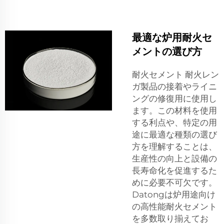
最適な炉用耐火セ
メントの選び方
耐火セメント 耐火レン
ガ製品の接着やライニ
ングの修復用に使用し
ます。この材料を使用
する利点や、特定の用
途に最適な種類の選び
方を理解することは、
生産性の向上と設備の
長寿命化を促進するた
めに必要不可欠です。
Datongは炉用途向け
の高性能耐火セメント
を多数取り揃えてお