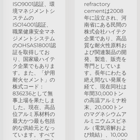
ISO9001認証、環
refractory
境マネジメントシ
cementは2008
ステムの
年に設立され、河
ISO14001認証、
南省にある民間の
職業健康安全マネ
株式会社ハイテク
ジメントシステム
企業であり、高品
のOHSAS18001認
質な耐火性原料お
証を取得してお
よび関連製品の開
り、国家級ハイテ
発、製造、販売を
ク企業でもありま
専門としていま
す。また、「炉用
す。長年にわたる
耐火セメント」の
絶え間ない発展を
株式コード：
経て、現在同社は
836236として無
年間30,000トン
事上場を果たしま
の高温アルミナ粉
した。現在、高品
末、20,000トン
位アルミ系材料の
のマグネシウムア
最大かつ最も包括
ルミニウムスピネ
的な供給元となっ
ル（電気溶解およ
ています。すべて
び焼結）、10,000