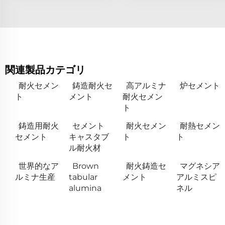
関連製品カテゴリ
耐火セメン
鋳造耐火セ
高アルミナ
炉セメント
ト
メント
耐火セメン
ト
鋳造用耐火
セメント
耐火セメン
耐熱セメン
セメント
キャスタブ
ト
ト
ル耐火材
世界的なア
Brown
耐火鋳造セ
マグネシア
ルミナ生産
tabular
メント
アルミスピ
alumina
ネル