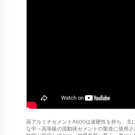
高アルミナセメントA600は速硬性を持ち、主
な中～高等級の流動状セメントの製造に使用さ