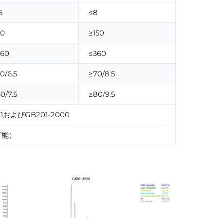
5
≤8
30
≥150
360
≤360
0/6.5
≥70/8.5
0/7.5
≥80/9.5
671およびGB201-2000
可能）