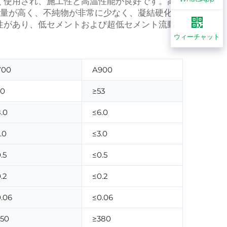
く使用され、施工性と高温性能が良好です。高
有量が高く、不純物が非常に少なく、凝結硬化性
性があり、低セメントおよび超低セメント流動
ウィーチャット
700
A900
50
≥53
.0
≤6.0
.0
≤3.0
.5
≤0.5
.2
≤0.2
.06
≤0.06
350
≥380