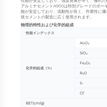
性能が安定しており、強度発展が早く、優れた
アルミナセメントA900は特別グレードのボ
能が安定しており、流動性が良く、作業性に優
状セメントの製造に広く使用されます。
物理的特性および化学的組成
性能インデックス
Al₂O₃
SiO₂
Fe₂O₃
化学的組成（%）
R₂O
S-
CΓ
BET(cm/g)