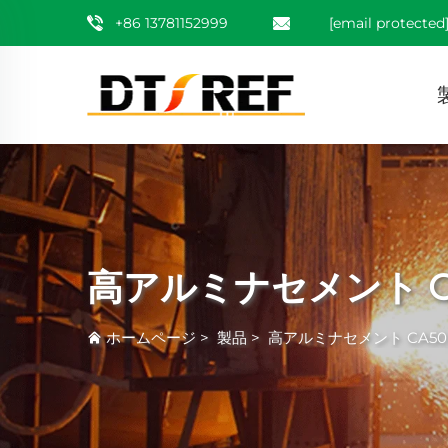
+86 13781152999
[email protected
高アルミナセメント C
ホームページ
>
製品
>
高アルミナセメント CA5