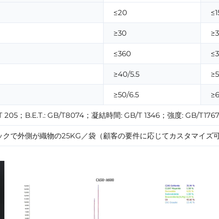
≤20
≤1
≥30
≥
≤360
≤
≥40/5.5
≥5
≥50/6.5
≥6
205；B.E.T.: GB/T8074；凝結時間: GB/T 1346；強度: GB/T17
ックで外側が織物の25KG／袋（顧客の要件に応じてカスタマイズ