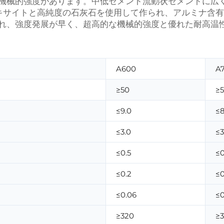
機械的強度があります。中低セメント流動状セメントに広
ーキサイトと高純度の石灰石を使用して作られ、アルミナ含
れ、強度発展が早く、超高的な機械的強度と優れた耐高温
A600
A
≥50
≥
≤9.0
≤8
≤3.0
≤3
≤0.5
≤0
≤0.2
≤0
≤0.06
≤0
≥320
≥