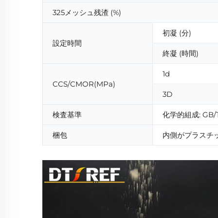
325メッシュ残渣 (%)
初凝 (分)
設定時間
終凝 (時間)
1d
CCS/CMOR(MPa)
3D
検査基準
化学的組成: GB/T 
梱包
内側がプラスチ